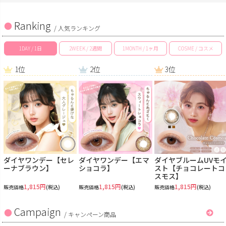
Ranking
/ 人気ランキング
1DAY / 1日
2WEEK / 2週間
1MONTH / 1ヶ月
COSME / コスメ
1位
2位
3位
ダイヤワンデー【セレ
ダイヤワンデー【エマ
ダイヤブルームUVモ
ーナブラウン】
ショコラ】
スト【チョコレートコ
スモス】
1,815円
1,815円
1,815円
販売価格
(税込)
販売価格
(税込)
販売価格
(税込)
Campaign
/
キャンペーン商品