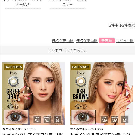
デーUV+
スリー
2
件中
1
-
2
件表示
価格が安い順
価格が高い順
新着順
レビュー順
14
件中
1
-
14
件表示
かとみかイメージモデル
かとみかイメージモデル
トゥインクルアイズワンデーUV
トゥインクルアイズワンデーUV