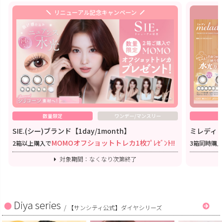
リニューアル記念キャンペーン
数量限定
ワンデー/マンスリー
SIE.(シー)ブランド【1day/1month】
ミレディワ
MOMOオフショットトレカ1枚ﾌﾟﾚｾﾞﾝﾄ!!
2箱以上購入で
3箱同時購
対象期間：なくなり次第終了
Diya series
/
【サンシティ公式】ダイヤシリーズ