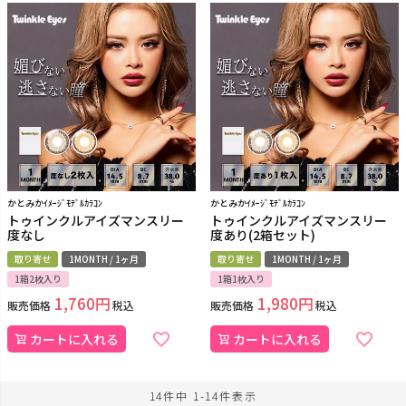
かとみかｲﾒｰｼﾞﾓﾃﾞﾙｶﾗｺﾝ
かとみかｲﾒｰｼﾞﾓﾃﾞﾙｶﾗｺﾝ
トゥインクルアイズマンスリー
トゥインクルアイズマンスリー
度なし
度あり(2箱セット)
取り寄せ
1MONTH / 1ヶ月
取り寄せ
1MONTH / 1ヶ月
1箱2枚入り
1箱1枚入り
1,760
1,980
販売価格
税込
販売価格
税込
カートに入れる
カートに入れる
14
件中
1
-
14
件表示