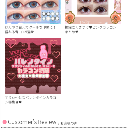
ひんやり目元でクールな印象に！
視線にくぎづけ♥ピンクカラコン
盛れる青コン9選💙
まとめ💗
すうぃ～となバレンタインカラコ
ン特集🍫💝
Customer's Review
/ お客様の声