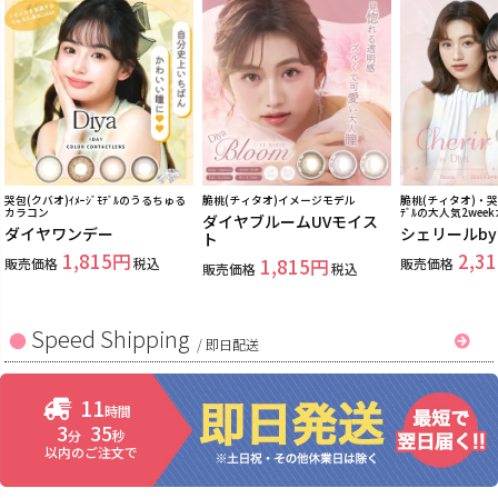
哭包(クバオ)ｲﾒｰｼﾞﾓﾃﾞﾙのうるちゅる
脆桃(チィタオ)イメージモデル
脆桃(チィタオ)・哭包
カラコン
ﾃﾞﾙの大人気2wee
ダイヤブルームUVモイス
ダイヤワンデー
シェリールb
ト
1,815
2,31
販売価格
税込
1,815
販売価格
販売価格
税込
Speed Shipping
/
即日配送
11
時間
3
34
分
秒
以内のご注文で