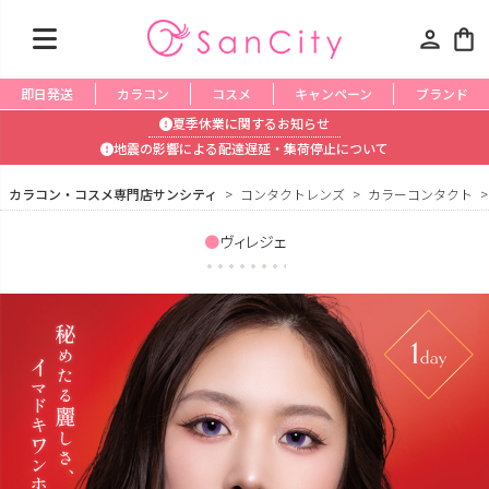
person
shopping_bag
即日発送
カラコン
コスメ
キャンペーン
ブランド
夏季休業に関するお知らせ
地震の影響による配達遅延・集荷停止について
カラコン・コスメ専門店サンシティ
コンタクトレンズ
カラーコンタクト
ヴィレジェ