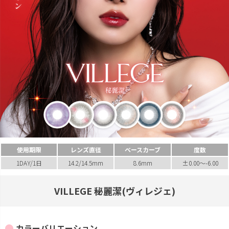
使用期限
レンズ直径
ベースカーブ
度数
1DAY/1日
14.2/14.5mm
8.6mm
±0.00～-6.00
VILLEGE 秘麗潔(ヴィレジェ)
カラーバリエーション