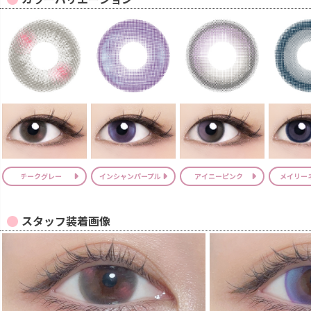
チークグレー
インシャンパープル
アイニーピンク
メイリー
スタッフ装着画像