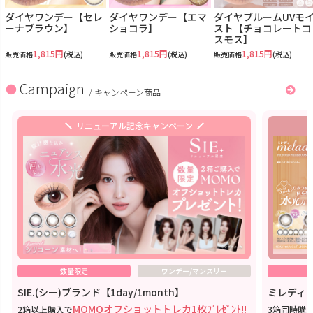
ダイヤワンデー【セレ
ダイヤワンデー【エマ
ダイヤブルームUVモ
ーナブラウン】
ショコラ】
スト【チョコレートコ
スモス】
1,815円
1,815円
1,815円
販売価格
(税込)
販売価格
(税込)
販売価格
(税込)
Campaign
/
キャンペーン商品
リニューアル記念キャンペーン
数量限定
ワンデー/マンスリー
SIE.(シー)ブランド【1day/1month】
ミレディワ
MOMOオフショットトレカ1枚ﾌﾟﾚｾﾞﾝﾄ!!
2箱以上購入で
3箱同時購