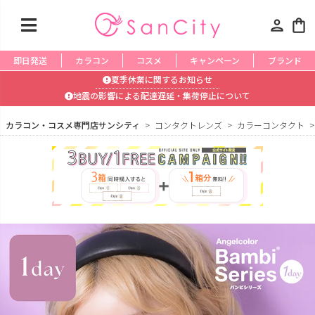
person
shopping_bag
即日発送
カラコン
コスメ
キャンペーン
ブランド
夏季休業に関するお知らせ
地震の影響による配達遅延・集荷停止について
カラコン・コスメ専門店サンシティ
コンタクトレンズ
カラーコンタクト