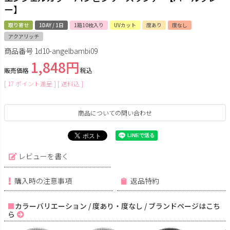
ー】
取り寄せ
1DAY / 1日
1箱10枚入り
UVカット
度あり
度なし
アクアリッチ
商品番号
1d10-angelbambi09
1,848
販売価格
税込
[
17
ポイント進呈 ]
送料込
商品についての問い合わせ
レビューを書く
購入時の注意事項
返品特約
カラーバリエーション / 度あり・度なし / ブランドページはこち
ら