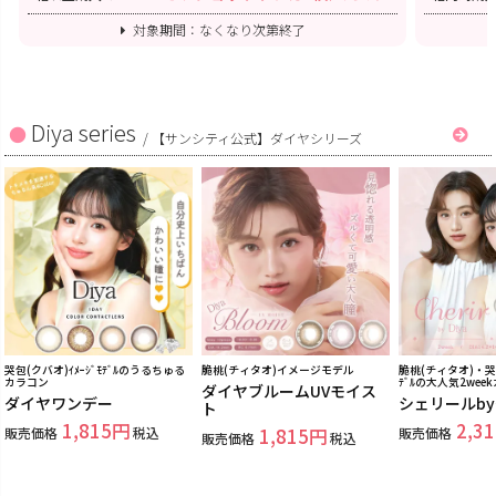
対象期間：なくなり次第終了
Diya series
/
【サンシティ公式】ダイヤシリーズ
哭包(クバオ)ｲﾒｰｼﾞﾓﾃﾞﾙのうるちゅる
脆桃(チィタオ)イメージモデル
脆桃(チィタオ)・哭包
カラコン
ﾃﾞﾙの大人気2wee
ダイヤブルームUVモイス
ダイヤワンデー
シェリールb
ト
1,815
2,31
販売価格
税込
1,815
販売価格
販売価格
税込