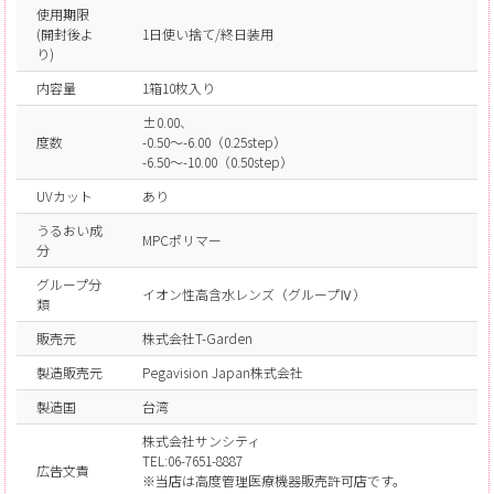
使用期限
(開封後よ
1日使い捨て/終日装用
り)
内容量
1箱10枚入り
±0.00、
度数
-0.50～-6.00（0.25step）
-6.50～-10.00（0.50step）
UVカット
あり
うるおい成
MPCポリマー
分
グループ分
イオン性高含水レンズ（グループⅣ）
類
販売元
株式会社T-Garden
製造販売元
Pegavision Japan株式会社
製造国
台湾
株式会社サンシティ
TEL:06-7651-8887
広告文責
※当店は高度管理医療機器販売許可店です。