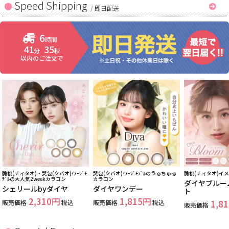
Speed Shipping
/
即日配送
6
時間
41
34
分
秒
以内のご注文で
脆桃(チィタオ)・哭包(クバオ)ｲﾒｰｼﾞﾓ
哭包(クバオ)ｲﾒｰｼﾞﾓﾃﾞﾙのうるちゅる
脆桃(チィタオ)イ
ﾃﾞﾙの大人気2weekカラコン
カラコン
ダイヤブルー
シェリールbyダイヤ
ダイヤワンデー
ト
2,310
1,815
販売価格
税込
販売価格
税込
1,81
販売価格