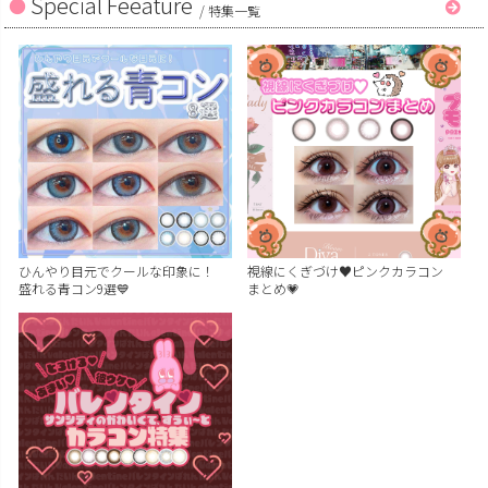
Special Feeature
/
特集一覧
ひんやり目元でクールな印象に！
視線にくぎづけ♥ピンクカラコン
盛れる青コン9選💙
まとめ💗