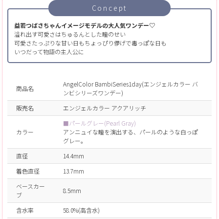
Concept
益若つばさちゃんイメージモデルの大人気ワンデー♡
溢れ出す可愛さはちゅるんとした瞳のせい
可愛さたっぷりな甘い日もちょっぴり儚げで毒っぽな日も
いつだって物語の主人公に
AngelColor BambiSeries1day(エンジェルカラー バ
商品名
ンビシリーズワンデー)
販売名
エンジェルカラー アクアリッチ
■パールグレー(Pearl Gray)
カラー
アンニュイな瞳を演出する、パールのような白っぽ
グレー。
直径
14.4mm
着色直径
13.7mm
ベースカー
8.5mm
ブ
含水率
58.0%(高含水)