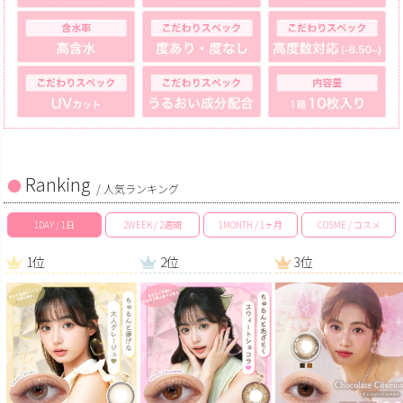
Ranking
/ 人気ランキング
1DAY / 1日
2WEEK / 2週間
1MONTH / 1ヶ月
COSME / コスメ
1位
2位
3位