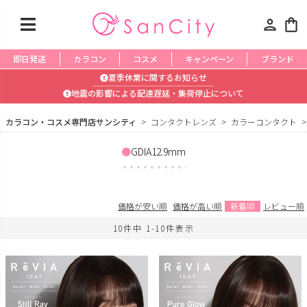
person
shopping_bag
即日発送
カラコン
コスメ
キャンペーン
ブランド
夏季休業に関するお知らせ
地震の影響による配達遅延・集荷停止について
カラコン・コスメ専門店サンシティ
コンタクトレンズ
カラーコンタクト
GDIA12.9mm
価格が安い順
価格が高い順
新着順
レビュー順
10
件中
1
-
10
件表示