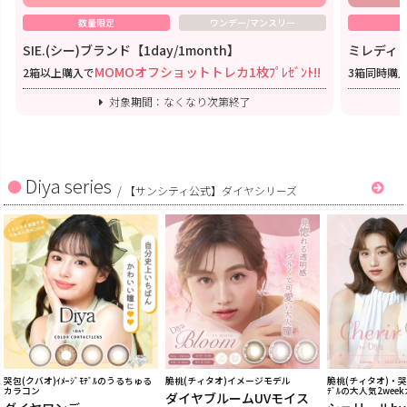
数量限定
ワンデー/マンスリー
SIE.(シー)ブランド【1day/1month】
ミレディワ
MOMOオフショットトレカ1枚ﾌﾟﾚｾﾞﾝﾄ!!
2箱以上購入で
3箱同時購
対象期間：なくなり次第終了
Diya series
/
【サンシティ公式】ダイヤシリーズ
哭包(クバオ)ｲﾒｰｼﾞﾓﾃﾞﾙのうるちゅる
脆桃(チィタオ)イメージモデル
脆桃(チィタオ)・哭包
カラコン
ﾃﾞﾙの大人気2wee
ダイヤブルームUVモイス