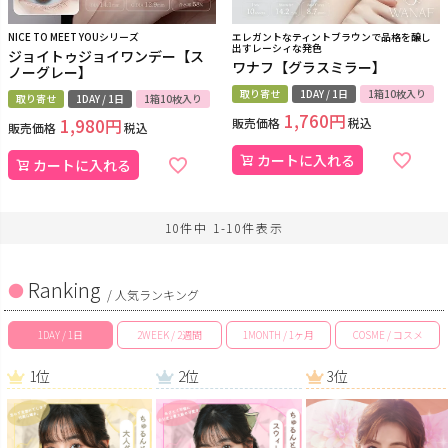
NICE TO MEET YOUシリーズ
エレガントなティントブラウンで品格を醸し
出すレーシィな発色
ジョイトゥジョイワンデー【ス
ワナフ【グラスミラー】
ノーグレー】
取り寄せ
1DAY / 1日
1箱10枚入り
取り寄せ
1DAY / 1日
1箱10枚入り
1,760
1,980
販売価格
税込
販売価格
税込
カートに入れる
カートに入れる
10
件中
1
-
10
件表示
Ranking
/ 人気ランキング
1DAY / 1日
2WEEK / 2週間
1MONTH / 1ヶ月
COSME / コスメ
1位
2位
3位