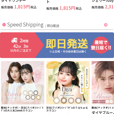
ダイヤワンデー
シェリールb
ト
1,815
2,31
販売価格
税込
1,815
販売価格
販売価格
税込
Speed Shipping
/
即日配送
2
時間
42
2
分
秒
以内のご注文で
脆桃(チィタオ)・哭包(クバオ)ｲﾒｰｼﾞﾓ
哭包(クバオ)ｲﾒｰｼﾞﾓﾃﾞﾙのうるちゅる
脆桃(チィタオ)イ
ﾃﾞﾙの大人気2weekカラコン
カラコン
ダイヤブルー