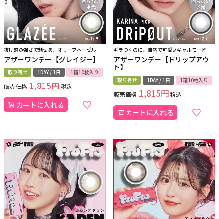
抜け感の強さで魅せる、オリーブヘーゼル
ギラつくのに、自然で可愛いギャルモード
アザーワンデー【グレイジー】
アザーワンデー【ドリップアウ
ト】
取り寄せ
1DAY / 1日
1箱10枚入り
取り寄せ
1DAY / 1日
1箱10枚入り
1,815
販売価格
税込
1,815
販売価格
税込
カートに入れる
カートに入れる