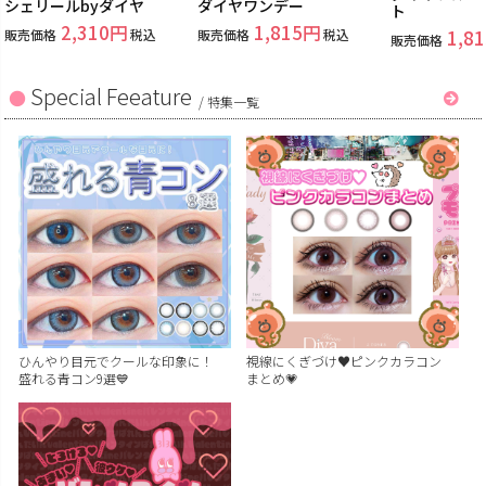
シェリールbyダイヤ
ダイヤワンデー
ト
2,310
1,815
販売価格
税込
販売価格
税込
1,81
販売価格
Special Feeature
/
特集一覧
ひんやり目元でクールな印象に！
視線にくぎづけ♥ピンクカラコン
盛れる青コン9選💙
まとめ💗