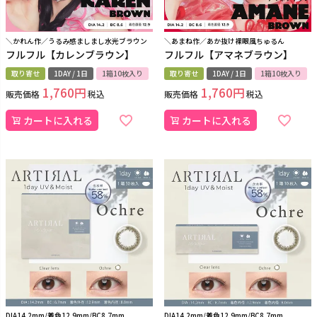
＼かれん作／うるみ感ましまし水光ブラウン
＼あまね作／あか抜け裸眼風ちゅるん
フルフル【カレンブラウン】
フルフル【アマネブラウン】
取り寄せ
1DAY / 1日
1箱10枚入り
取り寄せ
1DAY / 1日
1箱10枚入り
1,760
1,760
販売価格
税込
販売価格
税込
カートに入れる
カートに入れる
DIA14.2mm/着色12.9mm/BC8.7mm
DIA14.2mm/着色12.9mm/BC8.7mm