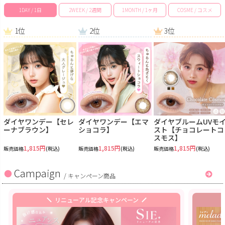
1DAY / 1日
2WEEK / 2週間
1MONTH / 1ヶ月
COSME / コスメ
1位
2位
3位
ダイヤワンデー【セレ
ダイヤワンデー【エマ
ダイヤブルームUVモ
ーナブラウン】
ショコラ】
スト【チョコレートコ
スモス】
1,815円
1,815円
1,815円
販売価格
(税込)
販売価格
(税込)
販売価格
(税込)
Campaign
/
キャンペーン商品
リニューアル記念キャンペーン