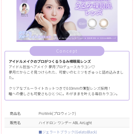
Concept
アイドルメイクのプロがつくるうるみ裸眼風レンズ
アイドル担当ヘアメイク 夢月プロデュースカラコン♡
夢月だからこそ見つけられた、可愛いのヒミツをぎゅっと詰め込みまし
た。
クリアなブルーライトカットつきで0.03mmの薄型レンズ採用！
瞳への優しさも可愛さもひとつに。わがままを叶える毎日カラコン。
商品名
ProWink(プロウィンク)
販売名
ハイドロン ワンデー ABL AirLight
■ジェラートブラック(GelatoBlack)