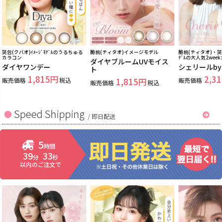
哭包(クバオ)ｲﾒｰｼﾞﾓﾃﾞﾙのうるちゅる
脆桃(チィタオ)イメージモデル
脆桃(チィタオ)・哭包
カラコン
ﾃﾞﾙの大人気2wee
ダイヤブルームUVモイス
ダイヤワンデー
シェリールb
ト
1,815
2,31
販売価格
税込
1,815
販売価格
販売価格
税込
Speed Shipping
/
即日配送
5
時間
39
32
分
秒
以内のご注文で