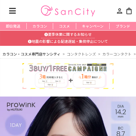
person
shopping_bag
即日発送
カラコン
コスメ
キャンペーン
ブランド
夏季休業に関するお知らせ
地震の影響による配達遅延・集荷停止について
カラコン・コスメ専門店サンシティ
コンタクトレンズ
カラーコンタクト