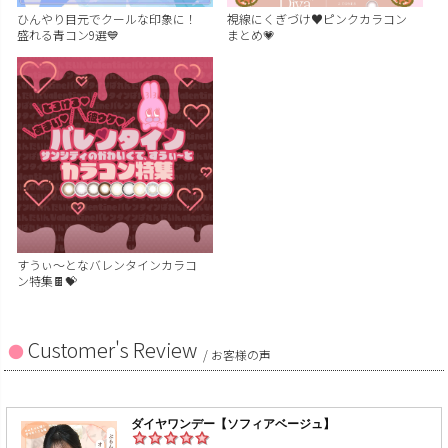
ひんやり目元でクールな印象に！
視線にくぎづけ♥ピンクカラコン
盛れる青コン9選💙
まとめ💗
すうぃ～となバレンタインカラコ
ン特集🍫💝
Customer's Review
/ お客様の声