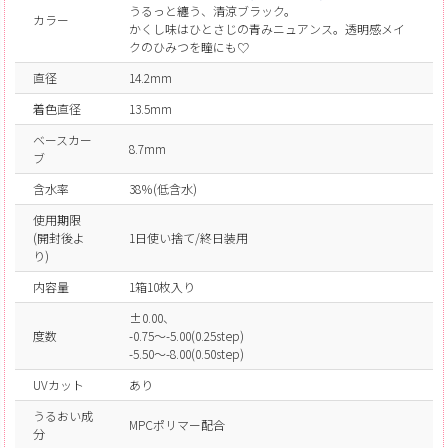
うるっと纏う、清涼ブラック。
カラー
かくし味はひとさじの青みニュアンス。透明感メイ
クのひみつを瞳にも♡
直径
14.2mm
着色直径
13.5mm
ベースカー
8.7mm
ブ
含水率
38％(低含水)
使用期限
(開封後よ
1日使い捨て/終日装用
り)
内容量
1箱10枚入り
±0.00、
度数
-0.75～-5.00(0.25step)
-5.50～-8.00(0.50step)
UVカット
あり
うるおい成
MPCポリマー配合
分