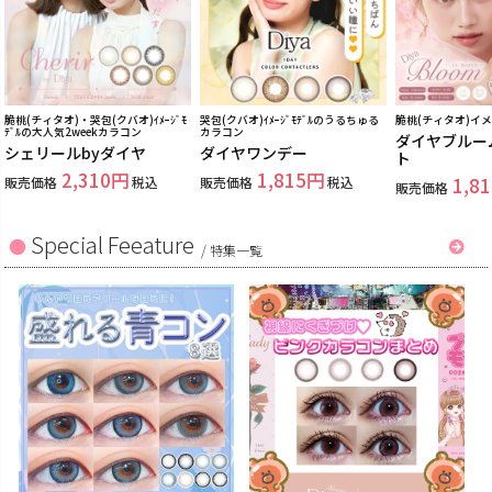
脆桃(チィタオ)・哭包(クバオ)ｲﾒｰｼﾞﾓ
哭包(クバオ)ｲﾒｰｼﾞﾓﾃﾞﾙのうるちゅる
脆桃(チィタオ)イ
ﾃﾞﾙの大人気2weekカラコン
カラコン
ダイヤブルー
シェリールbyダイヤ
ダイヤワンデー
ト
2,310
1,815
販売価格
税込
販売価格
税込
1,81
販売価格
Special Feeature
/
特集一覧