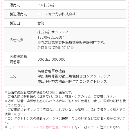
販売元
PIA株式会社
製造販売元
エイショウ光学株式会社
製造国
台湾
株式会社サンシティ
TEL:06-7651-8887
広告文責
※当店は高度管理医療機器販売許可店です。
許可番号 第19N00160号
医療機器承
30600BZI00030000
認番号
高度管理医療機器
区分
単回使用非視力補正用色付きコンタクトレンズ
単回使用視力補正用色付きコンタクトレンズ
※当店は高度管理医療機器の取り扱い店舗です。
※ご購入前に眼科医の指導を受け、正しい用法・ケアのもと、ご使用ください。
※万が一装着に違和感を感じられた場合は、速やかに使用を中止し、医師の診断を受
けてください。
※ご使用前に必ずレンズに不具合が生じていないか確認し、添付文書をよく読んでご
使用ください。
※コンタクトレンズの装着イメージや発色感、与える印象などには個人差がございま
す。
※
【コンタクトレンズの取り扱い注意について】
をご一読の上、ご注文ください。