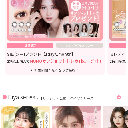
数量限定
ワンデー/マンスリー
SIE.(シー)ブランド【1day/1month】
ミレディワ
MOMOオフショットトレカ1枚ﾌﾟﾚｾﾞﾝﾄ!!
2箱以上購入で
3箱同時購
対象期間：なくなり次第終了
Diya series
/
【サンシティ公式】ダイヤシリーズ