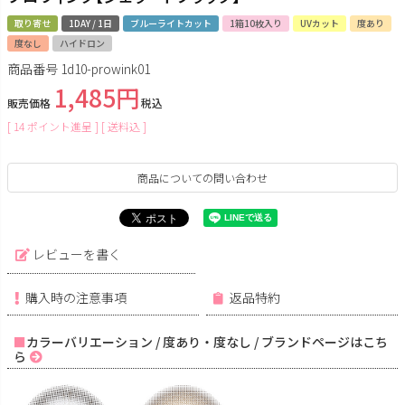
取り寄せ
1DAY / 1日
ブルーライトカット
1箱10枚入り
UVカット
度あり
度なし
ハイドロン
商品番号
1d10-prowink01
1,485
販売価格
税込
[
14
ポイント進呈 ]
送料込
商品についての問い合わせ
レビューを書く
購入時の注意事項
返品特約
カラーバリエーション / 度あり・度なし / ブランドページはこち
ら