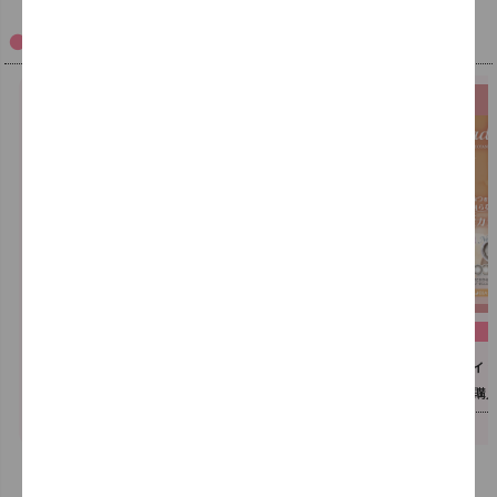
Campaign
/
キャンペーン商品
リニューアル記念キャンペーン
数量限定
ワンデー/マンスリー
SIE.(シー)ブランド【1day/1month】
ミレディワ
MOMOオフショットトレカ1枚ﾌﾟﾚｾﾞﾝﾄ!!
2箱以上購入で
3箱同時購
対象期間：なくなり次第終了