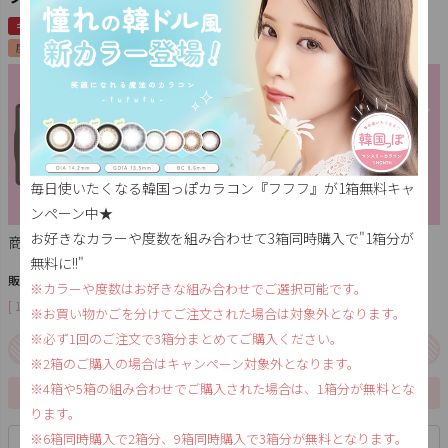
キャンペーン
取り寄せ
1MONTH / 1ヶ月
1箱2枚入り
UVカット
度あり
度なし
インフォーカス
毎日使いたくなる韓国っぽカラコン『フフフ』が1箱無料キャ
ンペーン中★
お好きなカラーや度数を組み合わせて3箱同時購入で"1箱分が
商品番号
1m-fufufu05
無料に!!"
1,650
販売価格
税込
※カラーや度数はお好きな組み合わせでご選択可能です。
[
15
ポイント進呈 ]
送料込
※お買い物かごを分けてご注文された場合は対象外となります。
※必ず1回のご注文で3箱分まとめてご購入ください。
3箱同時購入で1箱分無料!!
※2箱のご購入の場合はキャンペーン対象外となります。
※4箱や5箱の組み合わせでご購入された場合は、1箱分が無料とな
1箱2枚入り(同じ度数)です。
ります。
※6箱同時購入で2箱分、9箱同時購入で3箱分が無料となります。
商品についての問い合わせ