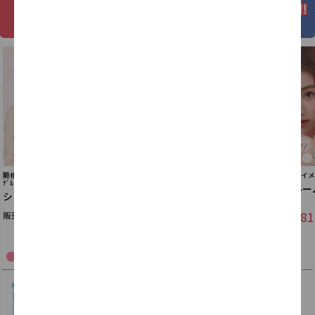
30
50
分
秒
以内のご注文で
脆桃(チィタオ)・哭包(クバオ)ｲﾒｰｼﾞﾓ
哭包(クバオ)ｲﾒｰｼﾞﾓﾃﾞﾙのうるちゅる
脆桃(チィタオ)イ
ﾃﾞﾙの大人気2weekカラコン
カラコン
ダイヤブルー
シェリールbyダイヤ
ダイヤワンデー
ト
2,310
1,815
販売価格
税込
販売価格
税込
1,81
販売価格
Special Feeature
/
特集一覧