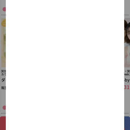
Diya series
/
【サンシティ公式】ダイヤシリーズ
哭包(クバオ)ｲﾒｰｼﾞﾓﾃﾞﾙのうるちゅる
脆桃(チィタオ)イメージモデル
脆桃(チィタオ)・哭包
カラコン
ﾃﾞﾙの大人気2wee
ダイヤブルームUVモイス
ダイヤワンデー
シェリールb
ト
1,815
2,31
販売価格
税込
1,815
販売価格
販売価格
税込
Speed Shipping
/
即日配送
4
時間