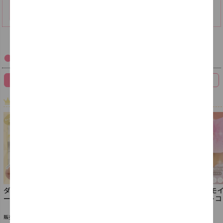
Ranking
/ 人気ランキング
1DAY / 1日
2WEEK / 2週間
1MONTH / 1ヶ月
COSME / コスメ
1位
2位
3位
ダイヤワンデー【セレ
ダイヤワンデー【エマ
ダイヤブルームUVモ
ーナブラウン】
ショコラ】
スト【チョコレートコ
スモス】
1,815円
1,815円
1,815円
販売価格
(税込)
販売価格
(税込)
販売価格
(税込)