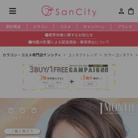
person
shopping_bag
即日発送
カラコン
コスメ
キャンペーン
ブランド
夏季休業に関するお知らせ
地震の影響による配達遅延・集荷停止について
カラコン・コスメ専門店サンシティ
コンタクトレンズ
カラーコンタクト