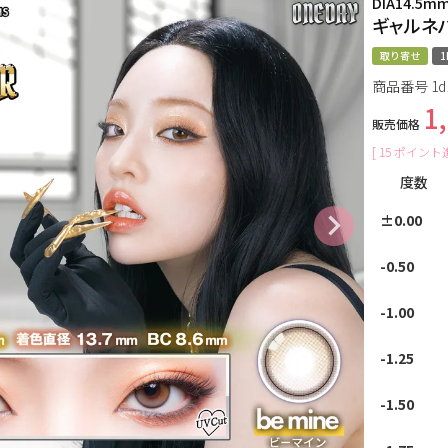
DIA14.5m
ギャルネバ
取り寄せ
1
商品番号
1d
1
販売価格
[
15
ポイント進
度数
±0.00
-0.50
-1.00
-1.25
-1.50