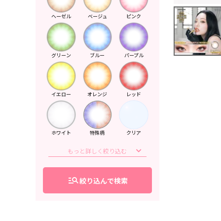
ヘーゼル
ベージュ
ピンク
グリーン
ブルー
パープル
イエロー
オレンジ
レッド
ホワイト
特殊柄
クリア
manage_search
絞り込んで検索