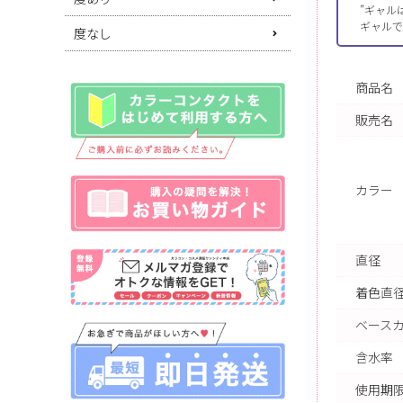
”ギャル
ギャルで
度なし
商品名
販売名
カラー
直径
着色直
ベース
含水率
使用期限