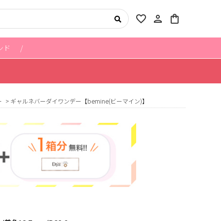
favorite_border
person
shopping_bag
ンド
ー
ギャルネバーダイワンデー【bemine(ビーマイン)】