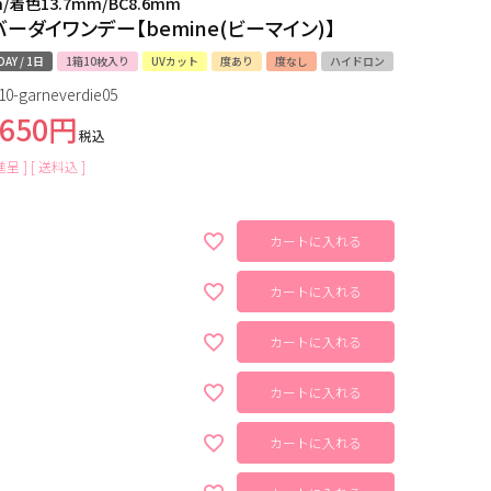
m/着色13.7mm/BC8.6mm
ーダイワンデー【bemine(ビーマイン)】
DAY / 1日
1箱10枚入り
UVカット
度あり
度なし
ハイドロン
10-garneverdie05
,650
税込
呈 ]
送料込
カートに入れる
カートに入れる
カートに入れる
カートに入れる
カートに入れる