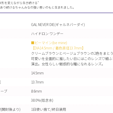
は形を変えながら生き続ける”
あり続けるちゃんみなの強い思いのもと生まれました。
GAL NEVER DIE(ギャルネバーダイ)
ハイドロン ワンデー
■ビーマイン(be mine)
【DIA14.5mm / 着色直径13.7mm】
クリームブラウンとベージュブラウンの2色をまと
可愛いを全面的に推したい日にはこのレンズ♡細ふ
演出。女性らしい魅惑的な瞳になれるレンズ。
14.5mm
径
13.7mm
カーブ
8.6mm
38.0％(低含水)
(開封後より)
1日使い捨て/終日装用