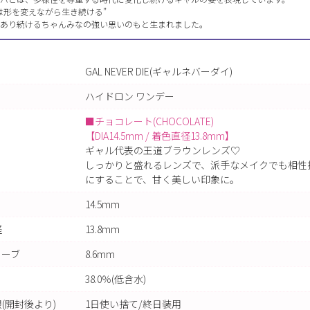
は形を変えながら生き続ける”
あり続けるちゃんみなの強い思いのもと生まれました。
GAL NEVER DIE(ギャルネバーダイ)
ハイドロン ワンデー
■チョコレート(CHOCOLATE)
【DIA14.5mm / 着色直径13.8mm】
ギャル代表の王道ブラウンレンズ♡
しっかりと盛れるレンズで、派手なメイクでも相性
にすることで、甘く美しい印象に。
14.5mm
径
13.8mm
カーブ
8.6mm
38.0％(低含水)
(開封後より)
1日使い捨て/終日装用