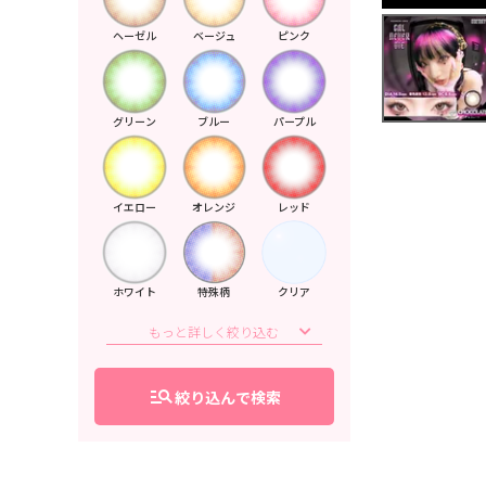
ヘーゼル
ベージュ
ピンク
グリーン
ブルー
パープル
イエロー
オレンジ
レッド
ホワイト
特殊柄
クリア
manage_search
絞り込んで検索