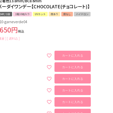
m/着色13.8mm/BC8.6mm
ーダイワンデー【CHOCOLATE(チョコレート)】
DAY / 1日
1箱10枚入り
UVカット
度あり
度なし
ハイドロン
10-garneverdie04
,650
税込
呈 ]
送料込
カートに入れる
カートに入れる
カートに入れる
カートに入れる
カートに入れる