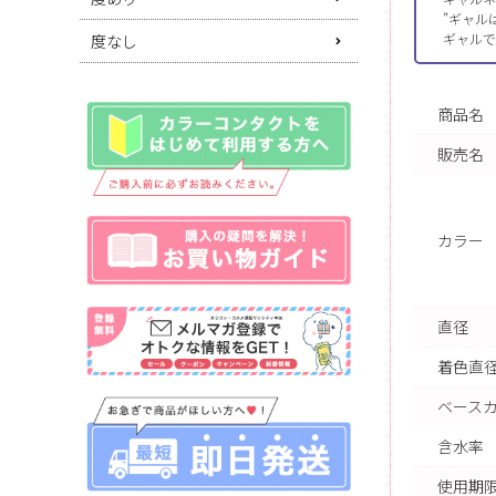
”ギャル
ギャルで
度なし
商品名
販売名
カラー
直径
着色直
ベース
含水率
使用期限