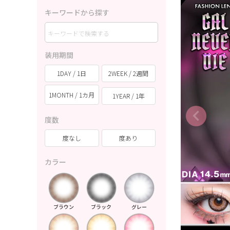
キーワードから探す
装用期間
1DAY / 1日
2WEEK / 2週間
1MONTH / 1カ月
1YEAR / 1年
度数
度なし
度あり
カラー
ブラウン
ブラック
グレー