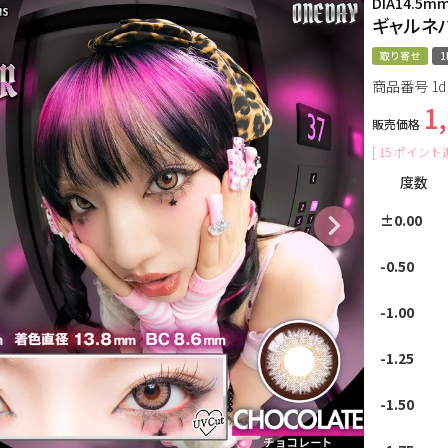
DIA14.5m
ギャルネバ
取り寄せ
1
商品番号
1d
1
販売価格
[
15
ポイント進
度数
±0.00
-0.50
-1.00
-1.25
-1.50