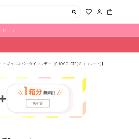
favorite_border
person
shopping_bag
ンド
ー
ギャルネバーダイワンデー【CHOCOLATE(チョコレート)】