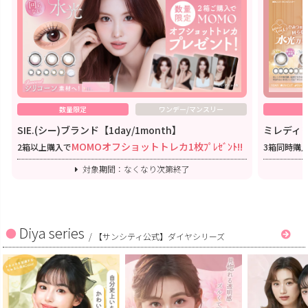
数量限定
ワンデー/マンスリー
SIE.(シー)ブランド【1day/1month】
ミレディワ
MOMOオフショットトレカ1枚ﾌﾟﾚｾﾞﾝﾄ!!
2箱以上購入で
3箱同時購
対象期間：なくなり次第終了
Diya series
/
【サンシティ公式】ダイヤシリーズ