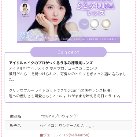
Concept
アイドルメイクのプロがつくるうるみ裸眼風レンズ
アイドル担当ヘアメイク 夢月プロデュースカラコン♡
夢月だからこそ見つけられた、可愛いのヒミツをぎゅっと詰め込みまし
た。
クリアなブルーライトカットつきで0.03mmの薄型レンズ採用！
瞳への優しさも可愛さもひとつに。わがままを叶える毎日カラコン。
商品名
ProWink(プロウィンク)
販売名
ハイドロン ワンデー ABL AirLight
■ヴェールマロン(VeilMarron)