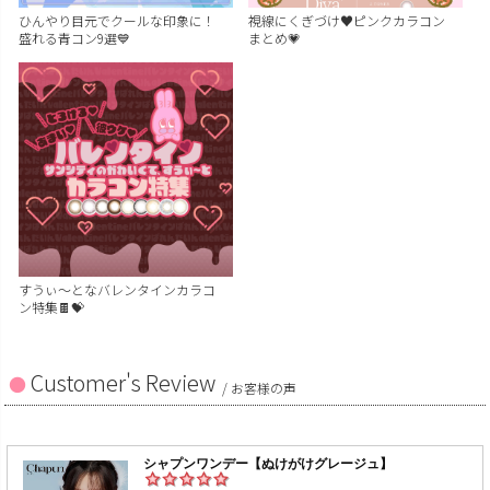
ひんやり目元でクールな印象に！
視線にくぎづけ♥ピンクカラコン
盛れる青コン9選💙
まとめ💗
すうぃ～となバレンタインカラコ
ン特集🍫💝
Customer's Review
/ お客様の声