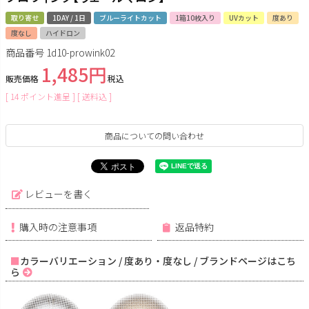
取り寄せ
1DAY / 1日
ブルーライトカット
1箱10枚入り
UVカット
度あり
度なし
ハイドロン
商品番号
1d10-prowink02
1,485
販売価格
税込
[
14
ポイント進呈 ]
送料込
商品についての問い合わせ
レビューを書く
購入時の注意事項
返品特約
カラーバリエーション / 度あり・度なし / ブランドページはこち
ら