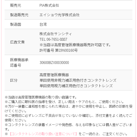
販売元
PIA株式会社
製造販売元
エイショウ光学株式会社
製造国
台湾
株式会社サンシティ
TEL:06-7651-8887
広告文責
※当店は高度管理医療機器販売許可店です。
許可番号 第19N00160号
医療機器承
30600BZI00030000
認番号
高度管理医療機器
区分
単回使用非視力補正用色付きコンタクトレンズ
単回使用視力補正用色付きコンタクトレンズ
※当店は高度管理医療機器の取り扱い店舗です。
※ご購入前に眼科医の指導を受け、正しい用法・ケアのもと、ご使用ください。
※万が一装着に違和感を感じられた場合は、速やかに使用を中止し、医師の診断を受
けてください。
※ご使用前に必ずレンズに不具合が生じていないか確認し、添付文書をよく読んでご
使用ください。
※コンタクトレンズの装着イメージや発色感、与える印象などには個人差がございま
す。
※
【コンタクトレンズの取り扱い注意について】
をご一読の上、ご注文ください。