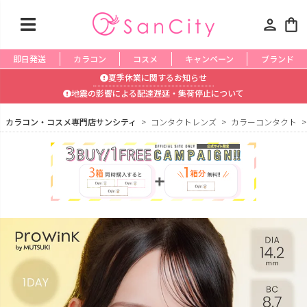
person
shopping_bag
即日発送
カラコン
コスメ
キャンペーン
ブランド
夏季休業に関するお知らせ
地震の影響による配達遅延・集荷停止について
カラコン・コスメ専門店サンシティ
コンタクトレンズ
カラーコンタクト