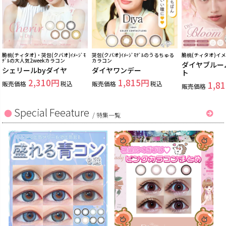
脆桃(チィタオ)・哭包(クバオ)ｲﾒｰｼﾞﾓ
哭包(クバオ)ｲﾒｰｼﾞﾓﾃﾞﾙのうるちゅる
脆桃(チィタオ)イ
ﾃﾞﾙの大人気2weekカラコン
カラコン
ダイヤブルー
シェリールbyダイヤ
ダイヤワンデー
ト
2,310
1,815
販売価格
税込
販売価格
税込
1,81
販売価格
Special Feeature
/
特集一覧