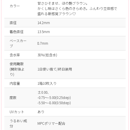
甘さひそませ、ほの艶ブラウン。
カラー
かくし味はさくら色のきらめき。ふんわり立体感で
盛れる新感覚ブラウン♡
直径
14.2mm
着色直径
13.5mm
ベースカー
8.7mm
ブ
含水率
38％(低含水)
使用期限
(開封後よ
1日使い捨て/終日装用
り)
内容量
1箱10枚入り
±0.00、
度数
-0.75～-5.00(0.25step)
-5.50～-8.00(0.50step)
UVカット
あり
うるおい成
MPCポリマー配合
分