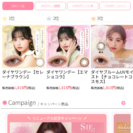
1DAY / 1日
2WEEK / 2週間
1MONTH / 1ヶ月
COSME / コスメ
1位
2位
3位
ダイヤワンデー【セレ
ダイヤワンデー【エマ
ダイヤブルームUVモ
ーナブラウン】
ショコラ】
スト【チョコレートコ
スモス】
1,815円
1,815円
1,815円
販売価格
(税込)
販売価格
(税込)
販売価格
(税込)
Campaign
/
キャンペーン商品
リニューアル記念キャンペーン