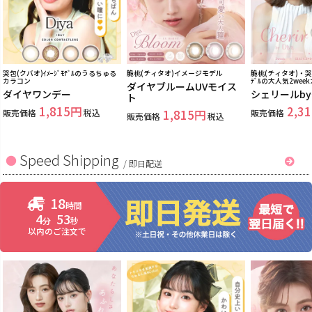
哭包(クバオ)ｲﾒｰｼﾞﾓﾃﾞﾙのうるちゅる
脆桃(チィタオ)イメージモデル
脆桃(チィタオ)・哭包
カラコン
ﾃﾞﾙの大人気2wee
ダイヤブルームUVモイス
ダイヤワンデー
シェリールb
ト
1,815
2,31
販売価格
税込
1,815
販売価格
販売価格
税込
Speed Shipping
/
即日配送
18
時間
4
53
分
秒
以内のご注文で