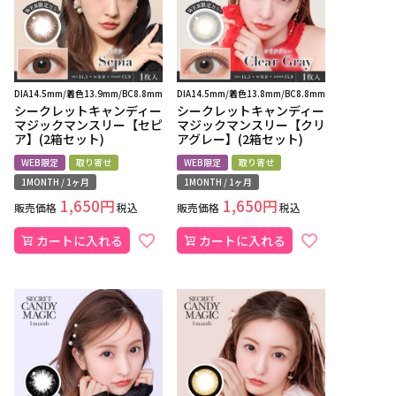
DIA14.5mm/着色13.9mm/BC8.8mm
DIA14.5mm/着色13.8mm/BC8.8mm
シークレットキャンディー
シークレットキャンディー
マジックマンスリー【セピ
マジックマンスリー【クリ
ア】(2箱セット)
アグレー】(2箱セット)
WEB限定
取り寄せ
WEB限定
取り寄せ
1MONTH / 1ヶ月
1MONTH / 1ヶ月
1,650
1,650
販売価格
税込
販売価格
税込
カートに入れる
カートに入れる