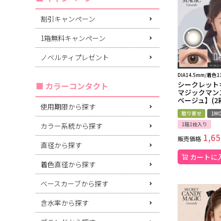
割引キャンペーン
1箱無料キャンペーン
ノベルティプレゼント
DIA14.5mm/着色1
シークレット
カラーコンタクト
マジックマン
ベージュ】(2
使用期限から探す
取り寄せ
1MO
1箱1枚入り
カラー系統から探す
1,65
販売価格
直径から探す
カートに
着色直径から探す
ベースカーブから探す
含水率から探す