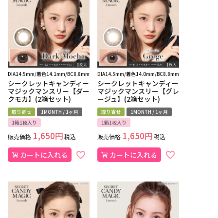
DIA14.5mm/着色14.1mm/BC8.8mm
DIA14.5mm/着色14.0mm/BC8.8mm
シークレットキャンディー
シークレットキャンディー
マジックマンスリー【ダー
マジックマンスリー【グレ
クモカ】(2箱セット)
ージュ】(2箱セット)
取り寄せ
1MONTH / 1ヶ月
取り寄せ
1MONTH / 1ヶ月
1箱1枚入り
1箱1枚入り
1,650
1,650
販売価格
税込
販売価格
税込
カートに入れる
カートに入れる