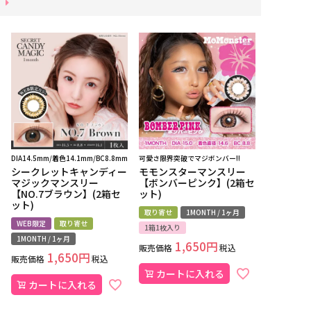
DIA14.5mm/着色14.1mm/BC8.8mm
可愛さ限界突破でマジボンバー!!
シークレットキャンディー
モモンスターマンスリー
マジックマンスリー
【ボンバーピンク】(2箱セ
【NO.7ブラウン】(2箱セ
ット)
ット)
取り寄せ
1MONTH / 1ヶ月
WEB限定
取り寄せ
1箱1枚入り
1MONTH / 1ヶ月
1,650
販売価格
税込
1,650
販売価格
税込
カートに入れる
カートに入れる