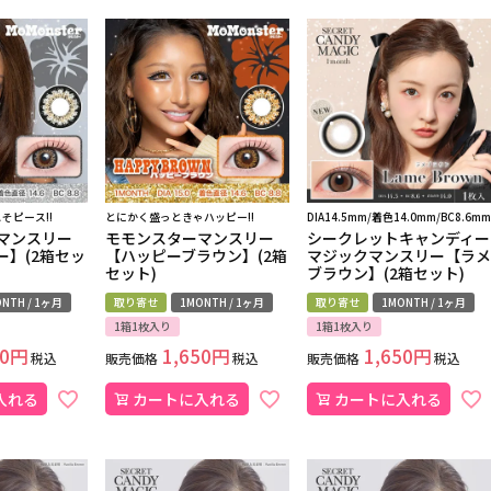
そピース!!
とにかく盛っときゃハッピー!!
DIA14.5mm/着色14.0mm/BC8.6mm
マンスリー
モモンスターマンスリー
シークレットキャンディー
ー】(2箱セッ
【ハッピーブラウン】(2箱
マジックマンスリー【ラメ
セット)
ブラウン】(2箱セット)
NTH / 1ヶ月
取り寄せ
1MONTH / 1ヶ月
取り寄せ
1MONTH / 1ヶ月
1箱1枚入り
1箱1枚入り
0
1,650
1,650
税込
販売価格
税込
販売価格
税込
入れる
カートに入れる
カートに入れる