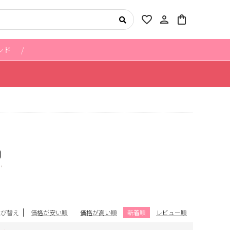
favorite_border
person
shopping_bag
ンド
)
並び替え
価格が安い順
価格が高い順
新着順
レビュー順