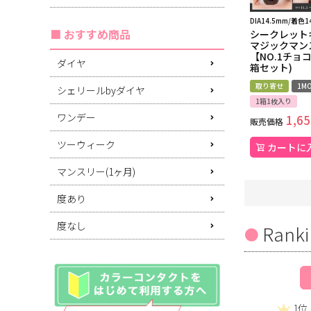
DIA14.5mm/着色1
おすすめ商品
シークレット
マジックマン
【NO.1チョ
ダイヤ
箱セット)
取り寄せ
1MO
シェリールbyダイヤ
1箱1枚入り
ワンデー
1,65
販売価格
ツーウィーク
カートに
マンスリー(1ヶ月)
度あり
度なし
Ranki
1位