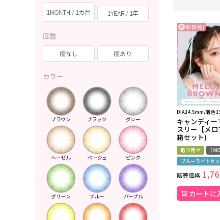
1MONTH / 1カ月
1YEAR / 1年
度数
度なし
度あり
カラー
DIA14.5mm/着色1
ブラウン
ブラック
グレー
キャンディー
スリー【メロ
箱セット)
取り寄せ
1MO
ヘーゼル
ベージュ
ピンク
ブルーライトカッ
1,76
販売価格
カートに
グリーン
ブルー
パープル