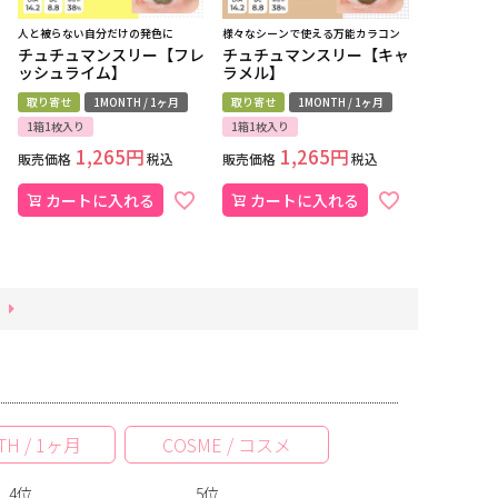
人と被らない自分だけの発色に
様々なシーンで使える万能カラコン
チュチュマンスリー【フレ
チュチュマンスリー【キャ
ッシュライム】
ラメル】
取り寄せ
1MONTH / 1ヶ月
取り寄せ
1MONTH / 1ヶ月
1箱1枚入り
1箱1枚入り
1,265
1,265
販売価格
税込
販売価格
税込
カートに入れる
カートに入れる
TH / 1ヶ月
COSME / コスメ
4位
5位