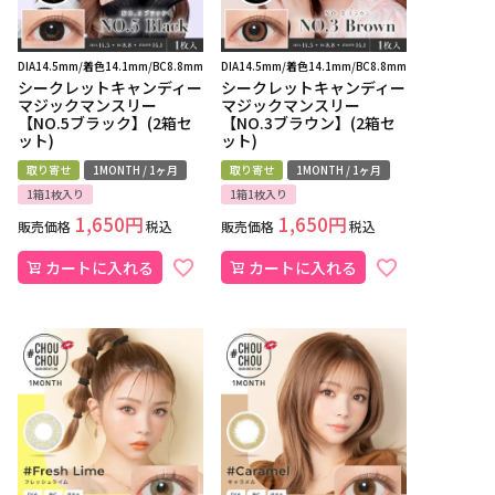
DIA14.5mm/着色14.1mm/BC8.8mm
DIA14.5mm/着色14.1mm/BC8.8mm
シークレットキャンディー
シークレットキャンディー
マジックマンスリー
マジックマンスリー
【NO.5ブラック】(2箱セ
【NO.3ブラウン】(2箱セ
ット)
ット)
取り寄せ
1MONTH / 1ヶ月
取り寄せ
1MONTH / 1ヶ月
1箱1枚入り
1箱1枚入り
1,650
1,650
販売価格
税込
販売価格
税込
カートに入れる
カートに入れる