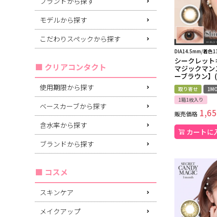
ブランドから探す
モデルから探す
こだわりスペックから探す
DIA14.5mm/着色1
シークレット
クリアコンタクト
マジックマン
ーブラウン】(
使用期限から探す
取り寄せ
1MO
1箱1枚入り
ベースカーブから探す
1,65
販売価格
含水率から探す
カートに
ブランドから探す
コスメ
スキンケア
メイクアップ