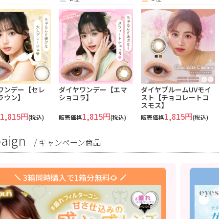
ワンデー【セレ
ダイヤワンデー【エマ
ダイヤブルームUVモイ
ラウン】
ショコラ】
スト【チョコレートコ
スモス】
1,815円
1,815円
1,815円
(税込)
販売価格
(税込)
販売価格
(税込)
aign
/
キャンペーン商品
3箱同時購入で1箱分無料🌻