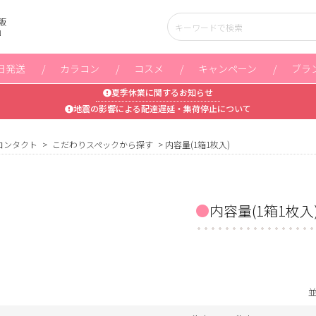
販
」
日発送
カラコン
コスメ
キャンペーン
ブラ
夏季休業に関するお知らせ
地震の影響による配達遅延・集荷停止について
コンタクト
こだわりスペックから探す
内容量(1箱1枚入)
内容量(1箱1枚入