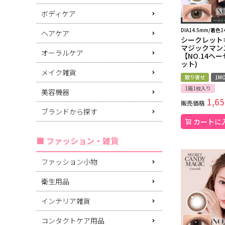
ボディケア
DIA14.5mm/着色1
ヘアケア
シークレット
マジックマン
オーラルケア
【NO.14ヘ
ット)
メイク雑貨
取り寄せ
1MO
1箱1枚入り
美容機器
1,65
販売価格
ブランドから探す
カートに
ファッション・雑貨
ファッション小物
衛生用品
インテリア雑貨
コンタクトケア用品