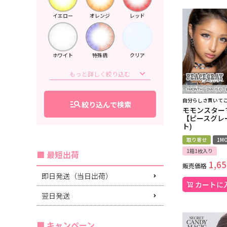
イエロー
オレンジ
レッド
ホワイト
特殊柄
クリア
自分らしさ貫いてこ
manage_search
絞り込んで検索
モモンスター
【ピースグレ
ト)
取り寄せ
1MO
1箱1枚入り
最短出荷
1,65
販売価格
即日発送（当日出荷）
カートに
翌日発送
キャンペーン