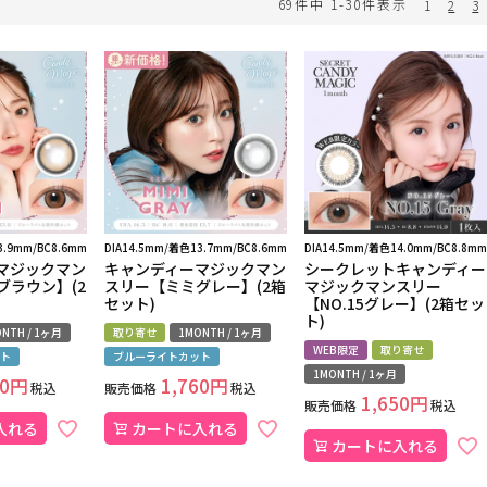
69
件中
1
-
30
件表示
1
2
3
3.9mm/BC8.6mm
DIA14.5mm/着色13.7mm/BC8.6mm
DIA14.5mm/着色14.0mm/BC8.8mm
マジックマン
キャンディーマジックマン
シークレットキャンディー
ブラウン】(2
スリー【ミミグレー】(2箱
マジックマンスリー
セット)
【NO.15グレー】(2箱セッ
ト)
NTH / 1ヶ月
取り寄せ
1MONTH / 1ヶ月
WEB限定
取り寄せ
ト
ブルーライトカット
1MONTH / 1ヶ月
0
1,760
税込
販売価格
税込
1,650
販売価格
税込
入れる
カートに入れる
カートに入れる