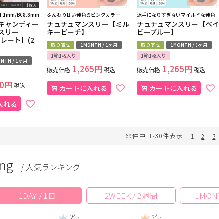
4.1mm/BC8.8mm
ふんわり甘い発色のピンクカラー
派手になりすぎないマイルドな発色
キャンディー
チュチュマンスリー【ミル
チュチュマンスリー【ベイ
スリー
キーピーチ】
ビーブルー】
コレート】(2
取り寄せ
1MONTH / 1ヶ月
取り寄せ
1MONTH / 1ヶ月
1箱1枚入り
1箱1枚入り
NTH / 1ヶ月
1,265
1,265
販売価格
税込
販売価格
税込
0
税込
カートに入れる
カートに入れる
入れる
69
件中
1
-
30
件表示
1
2
3
ng
/ 人気ランキング
1DAY / 1日
2WEEK / 2週間
1MON
2位
3位