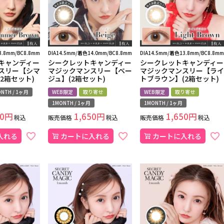
3.8mm/BC8.8mm
DIA14.5mm/着色14.0mm/BC8.8mm
DIA14.5mm/着色13.8mm/BC8.8mm
キャンディー
シークレットキャンディー
シークレットキャンディー
スリー【シマ
マジックマンスリー【ベー
マジックマンスリー【ライ
2箱セット)
ジュ】(2箱セット)
トブラウン】(2箱セット)
NTH / 1ヶ月
WEB限定
取り寄せ
WEB限定
取り寄せ
1MONTH / 1ヶ月
1MONTH / 1ヶ月
0
1,650
1,650
税込
販売価格
税込
販売価格
税込
入れる
カートに入れる
カートに入れる