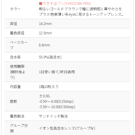
■やきそばパン(YAKISOBA PAN)
カラー
明るいゴールドブラウンで瞳に透明感と華やかさを
プラス!色素薄い系eyeに見せるトーンアップレンズ。
直径
14.2mm
着色直径
12.5mm
ベースカー
8.6mm
ブ
含水率
55.0%(高含水)
使用期限
(開封後よ
1日使い捨て/終日装用
り)
内容量
1箱10枚入り
±0.00、
度数
-0.50～-6.00(0.25step)
-5.50～-10.00(0.50step)
着色製法
サンドイッチ製法
グループ分
イオン性高含水レンズ(グループⅣ)
類