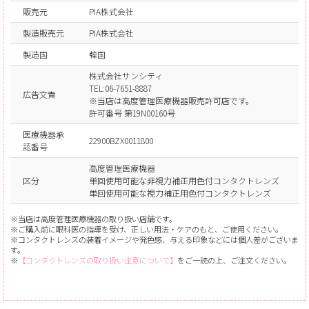
販売元
PIA株式会社
製造販売元
PIA株式会社
製造国
韓国
株式会社サンシティ
TEL:06-7651-8887
広告文責
※当店は高度管理医療機器販売許可店です。
許可番号 第19N00160号
医療機器承
22900BZX0011800
認番号
高度管理医療機器
区分
単回使用可能な非視力補正用色付コンタクトレンズ
単回使用可能な視力補正用色付コンタクトレンズ
※当店は高度管理医療機器の取り扱い店舗です。
※ご購入前に眼科医の指導を受け、正しい用法・ケアのもと、ご使用ください。
※コンタクトレンズの装着イメージや発色感、与える印象などには個人差がございま
す。
※
【コンタクトレンズの取り扱い注意について】
をご一読の上、ご注文ください。