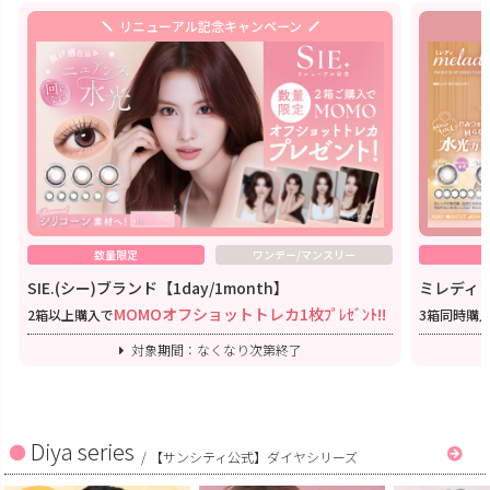
リニューアル記念キャンペーン
数量限定
ワンデー/マンスリー
SIE.(シー)ブランド【1day/1month】
ミレディワ
MOMOオフショットトレカ1枚ﾌﾟﾚｾﾞﾝﾄ!!
2箱以上購入で
3箱同時購
対象期間：なくなり次第終了
Diya series
/
【サンシティ公式】ダイヤシリーズ