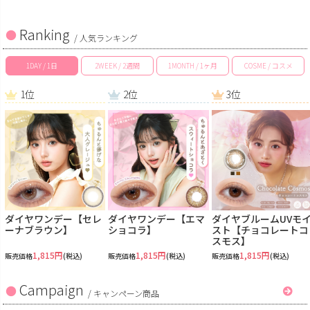
Ranking
/ 人気ランキング
1DAY / 1日
2WEEK / 2週間
1MONTH / 1ヶ月
COSME / コスメ
1位
2位
3位
ダイヤワンデー【セレ
ダイヤワンデー【エマ
ダイヤブルームUVモ
ーナブラウン】
ショコラ】
スト【チョコレートコ
スモス】
1,815円
1,815円
1,815円
販売価格
(税込)
販売価格
(税込)
販売価格
(税込)
Campaign
/
キャンペーン商品