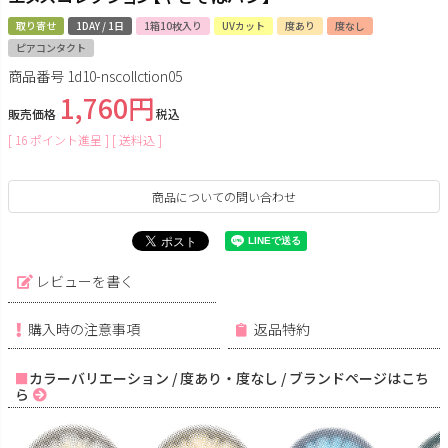
取り寄せ
1DAY / 1日
1箱10枚入り
UVカット
度あり
度なし
ピアコンタクト
商品番号
1d10-nscollction05
1,760
販売価格
税込
[
16
ポイント進呈 ]
送料込
商品についての問い合わせ
レビューを書く
購入時の注意事項
返品特約
カラーバリエーション / 度あり・度なし / ブランドページはこち
ら