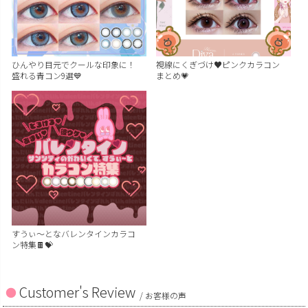
ひんやり目元でクールな印象に！
視線にくぎづけ♥ピンクカラコン
盛れる青コン9選💙
まとめ💗
すうぃ～となバレンタインカラコ
ン特集🍫💝
Customer's Review
/ お客様の声