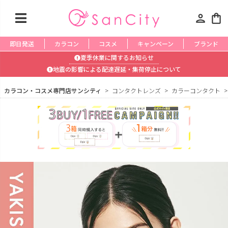
person
shopping_bag
即日発送
カラコン
コスメ
キャンペーン
ブランド
夏季休業に関するお知らせ
地震の影響による配達遅延・集荷停止について
カラコン・コスメ専門店サンシティ
コンタクトレンズ
カラーコンタクト