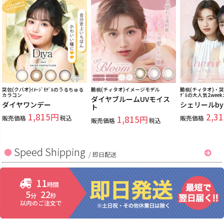
哭包(クバオ)ｲﾒｰｼﾞﾓﾃﾞﾙのうるちゅる
脆桃(チィタオ)イメージモデル
脆桃(チィタオ)・哭包
カラコン
ﾃﾞﾙの大人気2wee
ダイヤブルームUVモイス
ダイヤワンデー
シェリールb
ト
1,815
2,31
販売価格
税込
1,815
販売価格
販売価格
税込
Speed Shipping
/
即日配送
11
時間
5
21
分
秒
以内のご注文で