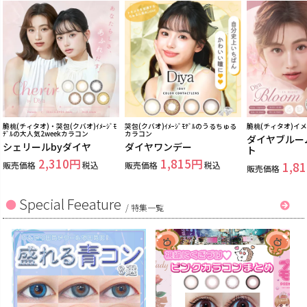
脆桃(チィタオ)・哭包(クバオ)ｲﾒｰｼﾞﾓ
哭包(クバオ)ｲﾒｰｼﾞﾓﾃﾞﾙのうるちゅる
脆桃(チィタオ)イ
ﾃﾞﾙの大人気2weekカラコン
カラコン
ダイヤブルー
シェリールbyダイヤ
ダイヤワンデー
ト
2,310
1,815
販売価格
税込
販売価格
税込
1,81
販売価格
Special Feeature
/
特集一覧