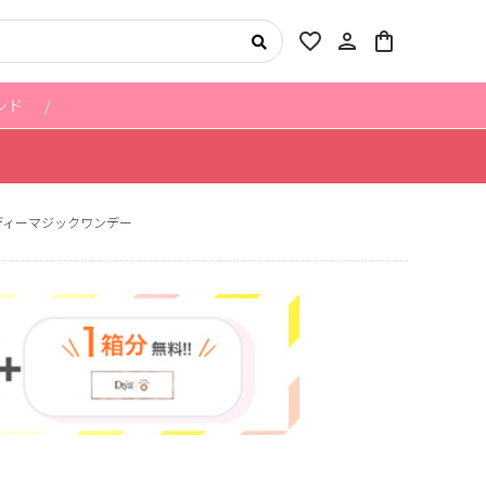
favorite_border
person
shopping_bag
ンド
ディーマジックワンデー