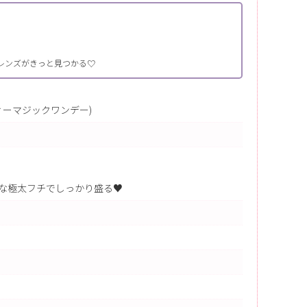
レンズがきっと見つかる♡
ャンディーマジックワンデー)
な極太フチでしっかり盛る♥