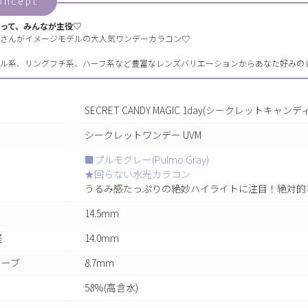
oncept
って、みんなが主役♡
さんがイメージモデルの大人気ワンデーカラコン♡
ル系、リングフチ系、ハーフ系など豊富なレンズバリエーションからあなた好みの
SECRET CANDY MAGIC 1day(シークレットキ
シークレットワンデー UVM
■プルモグレー(Pulmo Gray)
★回らない水光カラコン
うるみ感たっぷりの絶妙ハイライトに注目！絶対的
14.5mm
径
14.0mm
カーブ
8.7mm
58%(高含水)