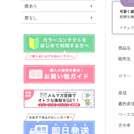
C
度あり
可愛く盛
板野友美
度なし
ナチュラ
商品名
販売名
カラー
直径
着色直
ベース
含水率