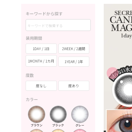
キーワードから探す
装用期間
1DAY / 1日
2WEEK / 2週間
1MONTH / 1カ月
1YEAR / 1年
度数
度なし
度あり
カラー
ブラウン
ブラック
グレー