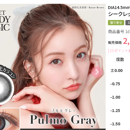
DIA14.5m
シークレ
取り寄せ
1
商品番号
1d
2
販売価格
[
23
ポイント進
度数
±0.00
-0.75
-1.00
-1.25
-1.50