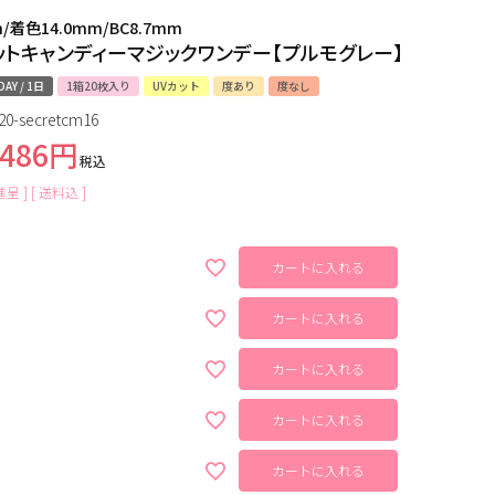
m/着色14.0mm/BC8.7mm
ットキャンディーマジックワンデー【プルモグレー】
DAY / 1日
1箱20枚入り
UVカット
度あり
度なし
20-secretcm16
,486
税込
呈 ]
送料込
カートに入れる
カートに入れる
カートに入れる
カートに入れる
カートに入れる