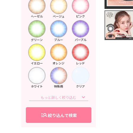
ヘーゼル
ベージュ
ピンク
グリーン
ブルー
パープル
イエロー
オレンジ
レッド
ホワイト
特殊柄
クリア
manage_search
絞り込んで検索