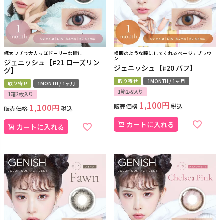
極太フチで大人っぽドーリーな瞳に
裸眼のような瞳にしてくれるベージュブラウ
ン
ジェニッシュ【#21 ローズリン
ジェニッシュ【#20 バフ】
グ】
取り寄せ
1MONTH / 1ヶ月
取り寄せ
1MONTH / 1ヶ月
1箱2枚入り
1箱2枚入り
1,100
1,100
販売価格
税込
販売価格
税込
カートに入れる
カートに入れる