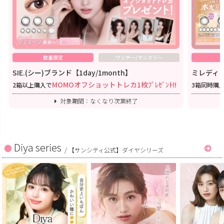
数量限定
ワンデー/マンスリー
SIE.(シー)ブランド【1day/1month】
ミレディワ
MOMOオフショットトレカ1枚ﾌﾟﾚｾﾞﾝﾄ!!
2箱以上購入で
3箱同時購
対象期間：なくなり次第終了
Diya series
/
【サンシティ公式】ダイヤシリーズ