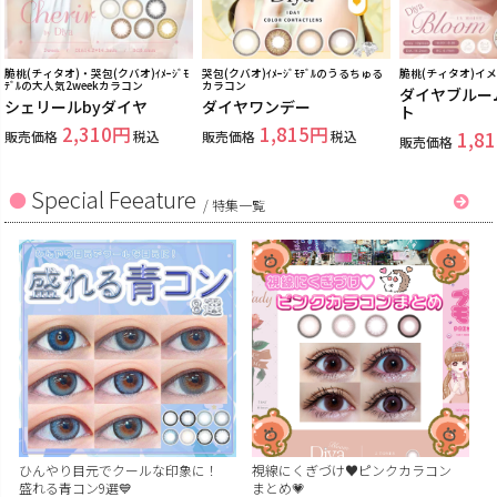
脆桃(チィタオ)・哭包(クバオ)ｲﾒｰｼﾞﾓ
哭包(クバオ)ｲﾒｰｼﾞﾓﾃﾞﾙのうるちゅる
脆桃(チィタオ)イ
ﾃﾞﾙの大人気2weekカラコン
カラコン
ダイヤブルー
シェリールbyダイヤ
ダイヤワンデー
ト
2,310
1,815
販売価格
税込
販売価格
税込
1,81
販売価格
Special Feeature
/
特集一覧
ひんやり目元でクールな印象に！
視線にくぎづけ♥ピンクカラコン
盛れる青コン9選💙
まとめ💗