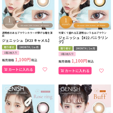
透明感のあるブラウンカラーが儚げな瞳を演
可愛くて盛れる王道明るいうるみブラウン
出
ジェニッシュ【#22 バニラリン
ジェニッシュ【#23 キャメル】
グ】
取り寄せ
1MONTH / 1ヶ月
取り寄せ
1MONTH / 1ヶ月
1箱2枚入り
1箱2枚入り
1,100
販売価格
税込
1,100
販売価格
税込
カートに入れる
カートに入れる