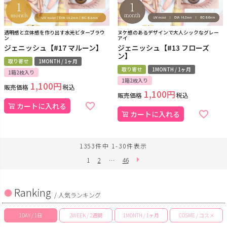
透明感と立体感を作り出す水光ビターブラウ
ヌケ感のあるデザインで大人シックなグレー
ン
アイ
ジェニッシュ【#17 マルーン】
ジェニッシュ【#13 フローズ
ン】
取り寄せ
1MONTH / 1ヶ月
取り寄せ
1MONTH / 1ヶ月
1箱2枚入り
1箱2枚入り
1,100
販売価格
税込
1,100
販売価格
税込
カートに入れる
カートに入れる
1353
件中
1
-
30
件表示
1
2
…
46
Ranking
/ 人気ランキング
1DAY / 1日
2WEEK / 2週間
1MONTH / 1ヶ月
COSME / コスメ