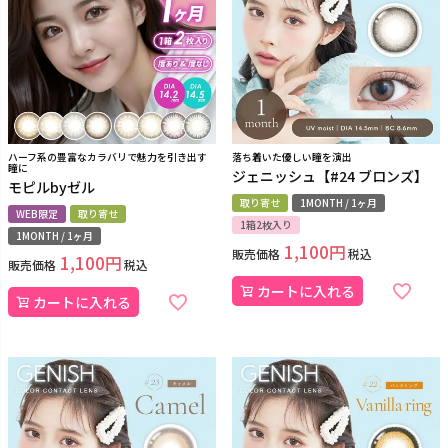
ハーフ系の豊富なカラバリで魅力を引き出す
落ち着いた優しい瞳を演出
瞳に
ジェニッシュ【#24 ブロンズ】
モピルbyゼル
取り寄せ
1MONTH / 1ヶ月
WEB限定
取り寄せ
1箱2枚入り
1MONTH / 1ヶ月
1,100
販売価格
税込
1,100
販売価格
税込
カートに入れる
カートに入れる