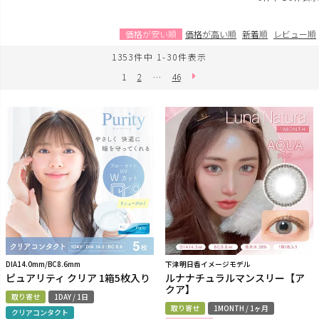
価格が安い順
価格が高い順
新着順
レビュー順
1353
件中
1
-
30
件表示
1
2
…
46
DIA14.0mm/BC8.6mm
下津明日香イメージモデル
ピュアリティ クリア 1箱5枚入り
ルナナチュラルマンスリー【ア
クア】
取り寄せ
1DAY / 1日
取り寄せ
1MONTH / 1ヶ月
クリアコンタクト