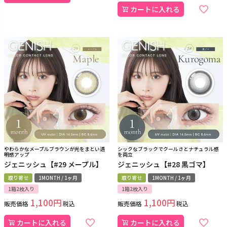
カートに入れる
やわらかなメープルブラウンが光をまとい透
シックなブラックでクールさとナチュラル感
明感アップ
を両立
ジェニッシュ【#29 メープル】
ジェニッシュ【#28 黒ゴマ】
取り寄せ
1MONTH / 1ヶ月
取り寄せ
1MONTH / 1ヶ月
1箱2枚入り
1箱2枚入り
1,100
1,100
販売価格
税込
販売価格
税込
カートに入れる
カートに入れる