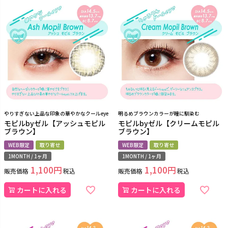
やりすぎない上品な印象の華やかなクールeye
明るめブラウンカラーが瞳に馴染む
モピルbyゼル【アッシュモピル
モピルbyゼル【クリームモピル
ブラウン】
ブラウン】
WEB限定
取り寄せ
WEB限定
取り寄せ
1MONTH / 1ヶ月
1MONTH / 1ヶ月
1,100
1,100
販売価格
税込
販売価格
税込
カートに入れる
カートに入れる