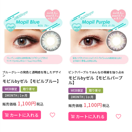
ブルーグレーの発色と透明感を残したデザイ
ピンクパープルでみんなの視線を独り占め
ン
モピルbyゼル【モピルパープ
モピルbyゼル【モピルブルー】
ル】
WEB限定
取り寄せ
WEB限定
取り寄せ
1MONTH / 1ヶ月
1MONTH / 1ヶ月
1,100
販売価格
税込
1,100
販売価格
税込
カートに入れる
カートに入れる