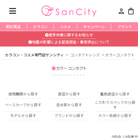
person
shopping_bag
即日発送
カラコン
コスメ
キャンペーン
ブランド
夏季休業に関するお知らせ
地震の影響による配達遅延・集荷停止について
カラコン・コスメ専門店サンシティ
コンタクトレンズ
カラーコンタクト
カラーコンタクト
使用期限から探す
直径から探す
着色直径から探す
こだわりスペックから探
ベースカーブから探す
含水率から探す
す
モデルから探す
ブランドから探す
カラー系統から探す
9
件中
1
-
9
件表示