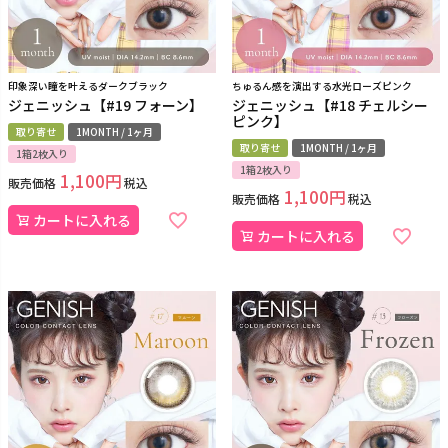
印象深い瞳を叶えるダークブラック
ちゅるん感を演出する水光ローズピンク
ジェニッシュ【#19 フォーン】
ジェニッシュ【#18 チェルシー
ピンク】
取り寄せ
1MONTH / 1ヶ月
取り寄せ
1MONTH / 1ヶ月
1箱2枚入り
1箱2枚入り
1,100
販売価格
税込
1,100
販売価格
税込
カートに入れる
カートに入れる