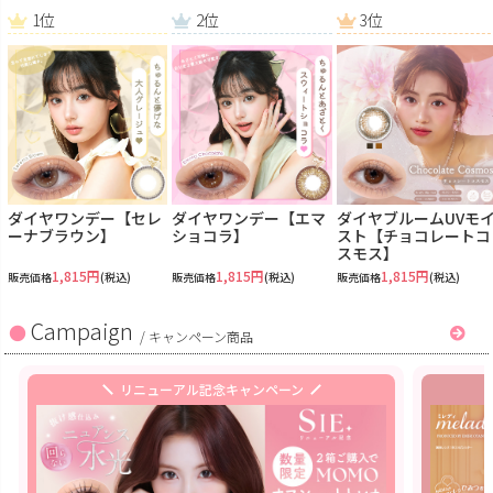
1位
2位
3位
ダイヤワンデー【セレ
ダイヤワンデー【エマ
ダイヤブルームUVモ
ーナブラウン】
ショコラ】
スト【チョコレートコ
スモス】
1,815円
1,815円
1,815円
販売価格
(税込)
販売価格
(税込)
販売価格
(税込)
Campaign
/
キャンペーン商品
リニューアル記念キャンペーン