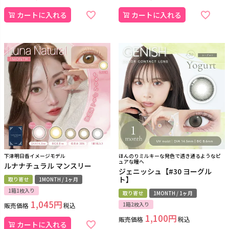
カートに入れる
カートに入れる
下津明日香イメージモデル
ほんのりミルキーな発色で透き通るようなピ
ュアな瞳へ
ルナナチュラル マンスリー
ジェニッシュ【#30 ヨーグル
ト】
取り寄せ
1MONTH / 1ヶ月
1箱1枚入り
取り寄せ
1MONTH / 1ヶ月
1,045
1箱2枚入り
販売価格
税込
1,100
販売価格
税込
カートに入れる