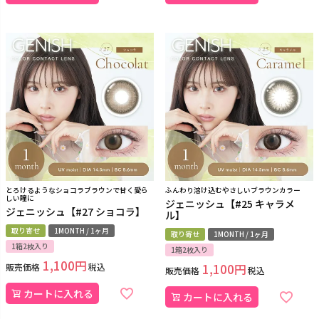
とろけるようなショコラブラウンで甘く愛ら
ふんわり溶け込むやさしいブラウンカラー
しい瞳に
ジェニッシュ【#25 キャラメ
ジェニッシュ【#27 ショコラ】
ル】
取り寄せ
1MONTH / 1ヶ月
取り寄せ
1MONTH / 1ヶ月
1箱2枚入り
1箱2枚入り
1,100
販売価格
税込
1,100
販売価格
税込
カートに入れる
カートに入れる