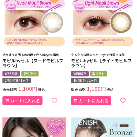
透き通った明るめの瞳で色っぽeyeを演出
うるうるな瞳のベビーeyeで可愛さ抜群
モピルbyゼル【ヌードモピルブ
モピルbyゼル【ライトモピルブ
ラウン】
ラウン】
WEB限定
取り寄せ
WEB限定
取り寄せ
1MONTH / 1ヶ月
1MONTH / 1ヶ月
1,100
1,100
販売価格
税込
販売価格
税込
カートに入れる
カートに入れる