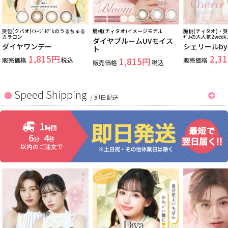
哭包(クバオ)ｲﾒｰｼﾞﾓﾃﾞﾙのうるちゅる
脆桃(チィタオ)イメージモデル
脆桃(チィタオ)・哭包
カラコン
ﾃﾞﾙの大人気2wee
ダイヤブルームUVモイス
ダイヤワンデー
シェリールb
ト
1,815
2,31
販売価格
税込
1,815
販売価格
販売価格
税込
Speed Shipping
/
即日配送
1
時間
6
2
分
秒
以内のご注文で