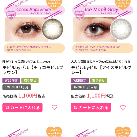
瞳がキレイに盛れるフェミニンeye
大人な雰囲気のハーフeyeに仕上げてくれる
モピルbyゼル【チョコモピルブ
モピルbyゼル【アイスモピルグ
ラウン】
レー】
WEB限定
取り寄せ
WEB限定
取り寄せ
1MONTH / 1ヶ月
1MONTH / 1ヶ月
1,100
1,100
販売価格
税込
販売価格
税込
カートに入れる
カートに入れる