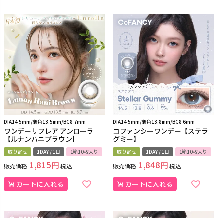
DIA14.5mm/着色13.5mm/BC8.7mm
DIA14.5mm/着色13.8mm/BC8.6mm
ワンデーリフレア アンローラ
コファンシーワンデー【ステラ
【ルナンハニブラウン】
グミー】
取り寄せ
1DAY / 1日
1箱10枚入り
取り寄せ
1DAY / 1日
1箱10枚入り
1,815
1,848
販売価格
税込
販売価格
税込
カートに入れる
カートに入れる