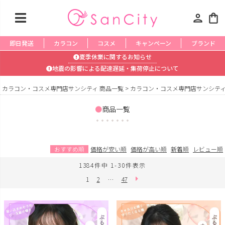
person
shopping_bag
即日発送
カラコン
コスメ
キャンペーン
ブランド
夏季休業に関するお知らせ
地震の影響による配達遅延・集荷停止について
カラコン・コスメ専門店サンシティ 商品一覧
カラコン・コスメ専門店サンシティ
商品一覧
おすすめ順
価格が安い順
価格が高い順
新着順
レビュー順
1384
件中
1
-
30
件表示
1
2
…
47