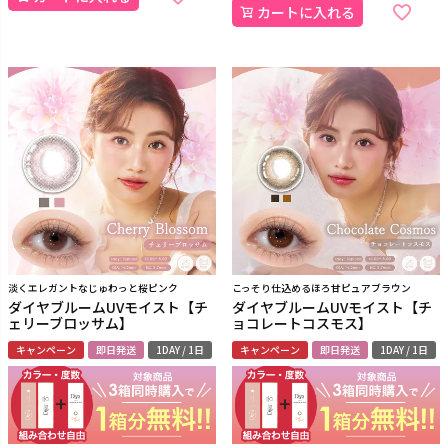
カートに入れる
淡くエレガントなじゅわっと桜ピンク
こっそり仕込めるほろ甘ピュアブラウン
ダイヤブルームUVモイスト【チ
ダイヤブルームUVモイスト【チ
ェリーブロッサム】
ョコレートコスモス】
キャンペーン
即日発送
1DAY / 1日
キャンペーン
即日発送
1DAY / 1日