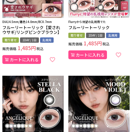
DIA14.5mm/着色14.0mm/BC8.7mm
Flurryから待望の乱視用でた
フルーリートーリック【愛され
フルーリートーリック
ウサギ/リングピンクブラウン】
取り寄せ
1DAY / 1日
乱視用
取り寄せ
1DAY / 1日
乱視用
1,485
販売価格
税込
1,485
販売価格
税込
カートに入れる
カートに入れる