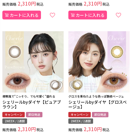
2,310
2,310
販売価格
税込
販売価格
税込
カートに入れる
カートに入れる
裸眼風で"こっそり、でも可愛く"盛れる
グロスを重ねたような色っぽ艶感ベージュ
シェリールbyダイヤ【ピュアブ
シェリールbyダイヤ【グロスベ
ラウン】
ージュ】
キャンペーン
即日発送
キャンペーン
即日発送
2WEEK / 2週間
2WEEK / 2週間
2,310
2,310
販売価格
税込
販売価格
税込