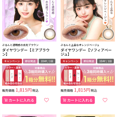
ぷるんと透明感の水光ブラウン
ぷるんと上品なオレンジベージュ
ダイヤワンデー【ミアブラウ
ダイヤワンデー【ソフィアベー
ン】
ジュ】
キャンペーン
即日発送
1DAY / 1日
キャンペーン
即日発送
1DAY / 1日
1,815
1,815
販売価格
税込
販売価格
税込
カートに入れる
カートに入れる