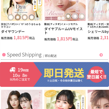
哭包(クバオ)ｲﾒｰｼﾞﾓﾃﾞﾙのうるちゅる
脆桃(チィタオ)イメージモデル
脆桃(チィタオ)・哭包
カラコン
ﾃﾞﾙの大人気2wee
ダイヤブルームUVモイス
ダイヤワンデー
シェリールb
ト
1,815
2,31
販売価格
税込
1,815
販売価格
販売価格
税込
Speed Shipping
/
即日配送
19
時間
10
7
分
秒
以内のご注文で