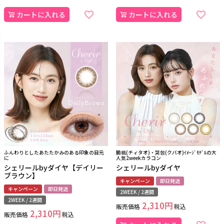
カートに入れる
カートに入れる
ふんわりとしたあたたかみのある印象の目元
脆桃(チィタオ)・哭包(クバオ)ｲﾒｰｼﾞﾓﾃﾞﾙの大
に
人気2weekカラコン
シェリールbyダイヤ【デイリー
シェリールbyダイヤ
ブラウン】
キャンペーン
即日発送
キャンペーン
即日発送
2WEEK / 2週間
2WEEK / 2週間
2,310
販売価格
税込
2,310
販売価格
税込