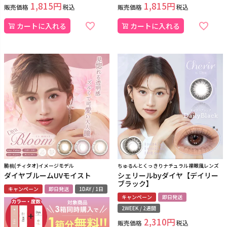
1,815
1,815
販売価格
税込
販売価格
税込
カートに入れる
カートに入れる
脆桃(チィタオ)イメージモデル
ちゅるんとくっきりナチュラル裸眼風レンズ
ダイヤブルームUVモイスト
シェリールbyダイヤ【デイリー
ブラック】
キャンペーン
即日発送
1DAY / 1日
キャンペーン
即日発送
2WEEK / 2週間
2,310
販売価格
税込