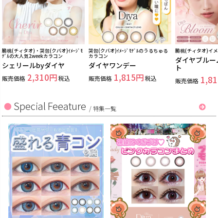
脆桃(チィタオ)・哭包(クバオ)ｲﾒｰｼﾞﾓ
哭包(クバオ)ｲﾒｰｼﾞﾓﾃﾞﾙのうるちゅる
脆桃(チィタオ)イ
ﾃﾞﾙの大人気2weekカラコン
カラコン
ダイヤブルー
シェリールbyダイヤ
ダイヤワンデー
ト
2,310
1,815
販売価格
税込
販売価格
税込
1,81
販売価格
Special Feeature
/
特集一覧