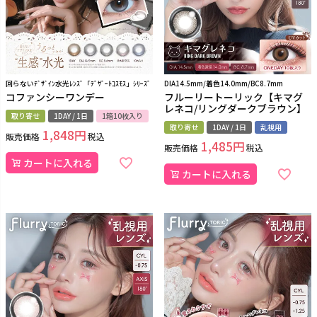
回らないﾃﾞｻﾞｲﾝ水光ﾚﾝｽﾞ「ﾃﾞｻﾞｰﾄｺｽﾓｽ」ｼﾘｰｽﾞ
DIA14.5mm/着色14.0mm/BC8.7mm
コファンシーワンデー
フルーリートーリック【キマグ
レネコ/リングダークブラウン】
取り寄せ
1DAY / 1日
1箱10枚入り
取り寄せ
1DAY / 1日
乱視用
1,848
販売価格
税込
1,485
販売価格
税込
カートに入れる
カートに入れる