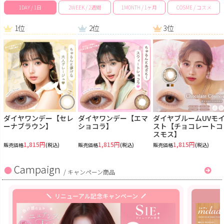
1DAY / 1日
2WEEK / 2週間
1MONTH / 1ヶ月
COSME / コスメ
1位
2位
3位
ダイヤワンデー【セレ
ダイヤワンデー【エマ
ダイヤブルームUVモ
ーナブラウン】
ショコラ】
スト【チョコレートコ
スモス】
1,815円
1,815円
1,815円
販売価格
(税込)
販売価格
(税込)
販売価格
(税込)
Campaign
/
キャンペーン商品
リニューアル記念キャンペーン