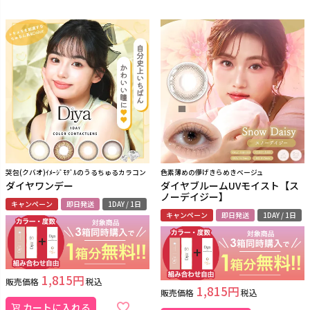
哭包(クバオ)ｲﾒｰｼﾞﾓﾃﾞﾙのうるちゅるカラコン
色素薄めの儚げきらめきベージュ
ダイヤワンデー
ダイヤブルームUVモイスト【ス
ノーデイジー】
キャンペーン
即日発送
1DAY / 1日
キャンペーン
即日発送
1DAY / 1日
1,815
販売価格
税込
1,815
販売価格
税込
カートに入れる