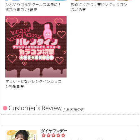
ひんやり目元でクールな印象に！
視線にくぎづけ♥ピンクカラコン
盛れる青コン9選💙
まとめ💗
すうぃ～となバレンタインカラコ
ン特集🍫💝
Customer's Review
/ お客様の声