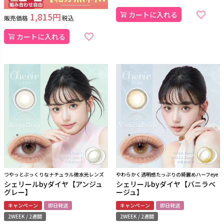
カートに入れる
1,815
販売価格
税込
カートに入れる
つやっとぷっくりなナチュラル微水光レンズ
やわらかく透明感たっぷりの綺麗めハーフeye
シェリールbyダイヤ【アンジュ
シェリールbyダイヤ【バニラベ
グレー】
ージュ】
キャンペーン
即日発送
キャンペーン
即日発送
2WEEK / 2週間
2WEEK / 2週間