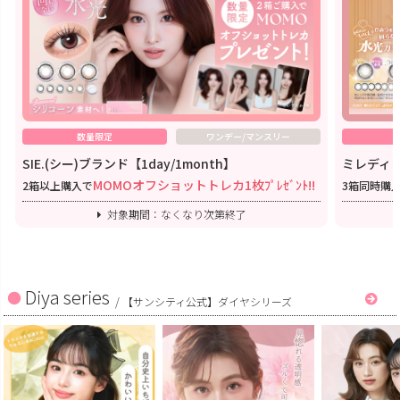
数量限定
ワンデー/マンスリー
SIE.(シー)ブランド【1day/1month】
ミレディワ
MOMOオフショットトレカ1枚ﾌﾟﾚｾﾞﾝﾄ!!
2箱以上購入で
3箱同時購
対象期間：なくなり次第終了
Diya series
/
【サンシティ公式】ダイヤシリーズ