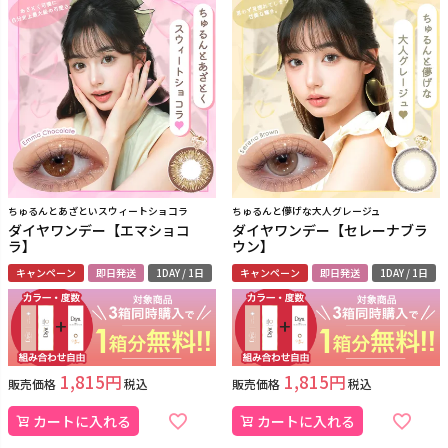
ちゅるんとあざといスウィートショコラ
ちゅるんと儚げな大人グレージュ
ダイヤワンデー【エマショコ
ダイヤワンデー【セレーナブラ
ラ】
ウン】
キャンペーン
即日発送
1DAY / 1日
キャンペーン
即日発送
1DAY / 1日
1,815
1,815
販売価格
税込
販売価格
税込
カートに入れる
カートに入れる