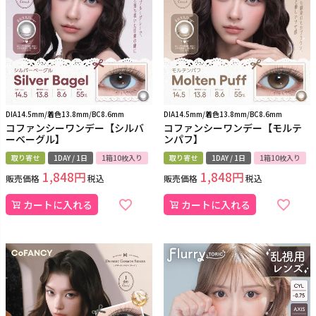
DIA14.5mm/着色13.8mm/BC8.6mm
DIA14.5mm/着色13.8mm/BC8.6mm
コファンシーワンデー【シルバ
コファンシーワンデー【モルテ
ーベーグル】
ンパフ】
取り寄せ
1DAY / 1日
1箱10枚入り
取り寄せ
1DAY / 1日
1箱10枚入り
1,848
1,848
販売価格
税込
販売価格
税込
カートに入れる
カートに入れる