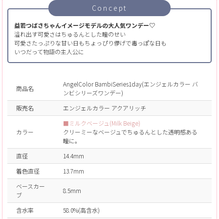
Concept
益若つばさちゃんイメージモデルの大人気ワンデー♡
溢れ出す可愛さはちゅるんとした瞳のせい
可愛さたっぷりな甘い日もちょっぴり儚げで毒っぽな日も
いつだって物語の主人公に
AngelColor BambiSeries1day(エンジェルカラー バ
商品名
ンビシリーズワンデー)
販売名
エンジェルカラー アクアリッチ
■ミルクベージュ(Milk Beige)
カラー
クリーミーなベージュでちゅるんとした透明感ある
瞳に。
直径
14.4mm
着色直径
13.7mm
ベースカー
8.5mm
ブ
含水率
58.0%(高含水)