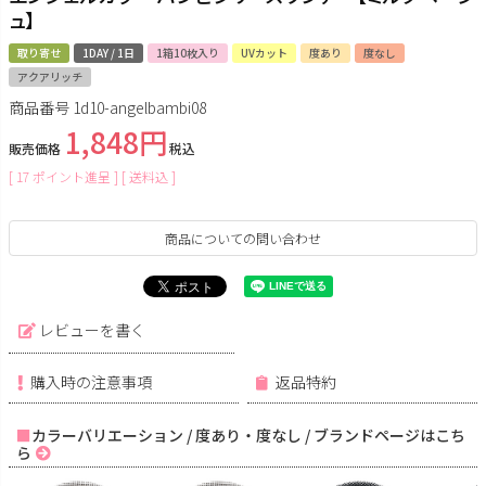
ュ】
取り寄せ
1DAY / 1日
1箱10枚入り
UVカット
度あり
度なし
アクアリッチ
商品番号
1d10-angelbambi08
1,848
販売価格
税込
[
17
ポイント進呈 ]
送料込
商品についての問い合わせ
レビューを書く
購入時の注意事項
返品特約
カラーバリエーション / 度あり・度なし / ブランドページはこち
ら