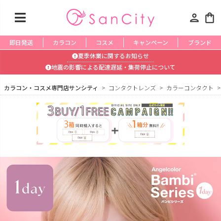
person
shopping_bag
即日発送
カラコン
コスメ
キャンペーン
ブランド
夏季休業に関するお知らせ
地震の影響による配達遅延・集荷停止について
カラコン・コスメ専門店サンシティ
コンタクトレンズ
カラーコンタクト