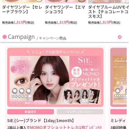
ダイヤワンデー【セレ
ダイヤワンデー【エマ
ダイヤブルームUVモ
ーナブラウン】
ショコラ】
スト【チョコレートコ
スモス】
1,815円
1,815円
1,815円
販売価格
(税込)
販売価格
(税込)
販売価格
(税込)
Campaign
/
キャンペーン商品
リニューアル記念キャンペーン
数量限定
ワンデー/マンスリー
SIE.(シー)ブランド【1day/1month】
ミレディワ
MOMOオフショットトレカ1枚ﾌﾟﾚｾﾞﾝﾄ!!
2箱以上購入で
3箱同時購