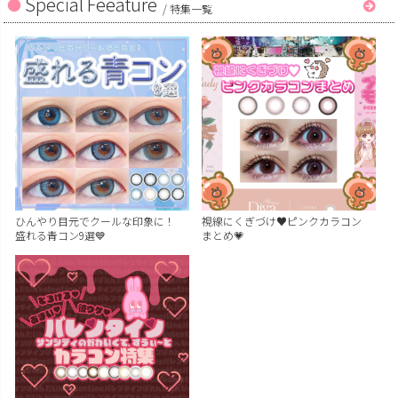
Special Feeature
/
特集一覧
ひんやり目元でクールな印象に！
視線にくぎづけ♥ピンクカラコン
盛れる青コン9選💙
まとめ💗