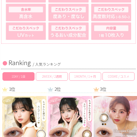
Ranking
/ 人気ランキング
1DAY / 1日
2WEEK / 2週間
1MONTH / 1ヶ月
COSME / コスメ
1位
2位
3位