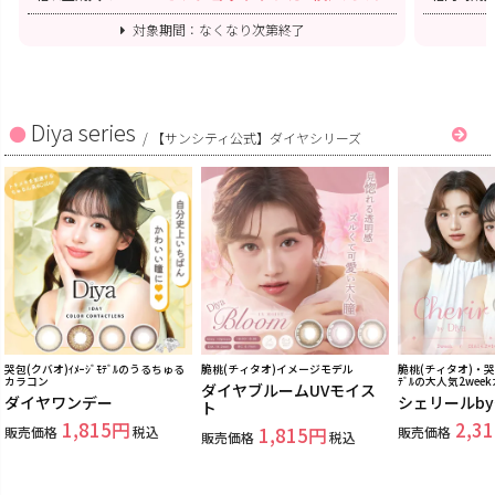
対象期間：なくなり次第終了
Diya series
/
【サンシティ公式】ダイヤシリーズ
哭包(クバオ)ｲﾒｰｼﾞﾓﾃﾞﾙのうるちゅる
脆桃(チィタオ)イメージモデル
脆桃(チィタオ)・哭包
カラコン
ﾃﾞﾙの大人気2wee
ダイヤブルームUVモイス
ダイヤワンデー
シェリールb
ト
1,815
2,31
販売価格
税込
1,815
販売価格
販売価格
税込