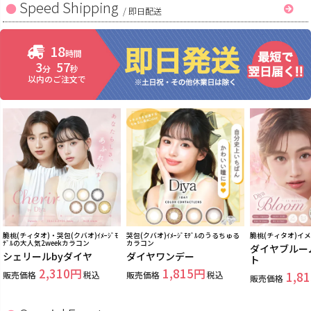
Speed Shipping
/
即日配送
18
時間
3
56
分
秒
以内のご注文で
脆桃(チィタオ)・哭包(クバオ)ｲﾒｰｼﾞﾓ
哭包(クバオ)ｲﾒｰｼﾞﾓﾃﾞﾙのうるちゅる
脆桃(チィタオ)イ
ﾃﾞﾙの大人気2weekカラコン
カラコン
ダイヤブルー
シェリールbyダイヤ
ダイヤワンデー
ト
2,310
1,815
販売価格
税込
販売価格
税込
1,81
販売価格