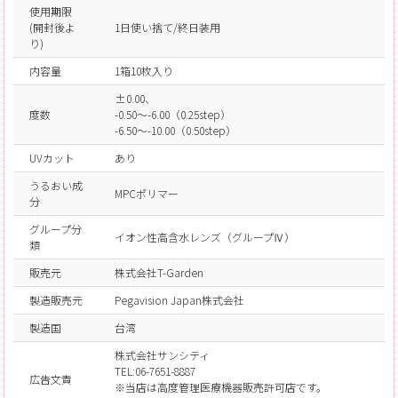
使用期限
(開封後よ
1日使い捨て/終日装用
り)
内容量
1箱10枚入り
±0.00、
度数
-0.50～-6.00（0.25step）
-6.50～-10.00（0.50step）
UVカット
あり
うるおい成
MPCポリマー
分
グループ分
イオン性高含水レンズ（グループⅣ）
類
販売元
株式会社T-Garden
製造販売元
Pegavision Japan株式会社
製造国
台湾
株式会社サンシティ
TEL:06-7651-8887
広告文責
※当店は高度管理医療機器販売許可店です。