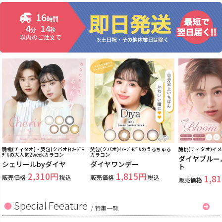
16
時間
4
12
分
秒
以内のご注文で
脆桃(チィタオ)・哭包(クバオ)ｲﾒｰｼﾞﾓ
哭包(クバオ)ｲﾒｰｼﾞﾓﾃﾞﾙのうるちゅる
脆桃(チィタオ)イ
ﾃﾞﾙの大人気2weekカラコン
カラコン
ダイヤブルー
シェリールbyダイヤ
ダイヤワンデー
ト
2,310
1,815
販売価格
税込
販売価格
税込
1,81
販売価格
Special Feeature
/
特集一覧