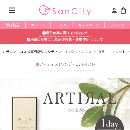
person
shopping_bag
即日発送
カラコン
コスメ
キャンペーン
ブランド
夏季休業に関するお知らせ
地震の影響による配達遅延・集荷停止について
カラコン・コスメ専門店サンシティ
コンタクトレンズ
カラーコンタクト
アーティラルワンデーUVモイスト