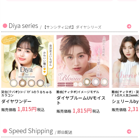
Diya series
/
【サンシティ公式】ダイヤシリーズ
哭包(クバオ)ｲﾒｰｼﾞﾓﾃﾞﾙのうるちゅる
脆桃(チィタオ)イメージモデル
脆桃(チィタオ)・哭包
カラコン
ﾃﾞﾙの大人気2wee
ダイヤブルームUVモイス
ダイヤワンデー
シェリールb
ト
1,815
2,31
販売価格
税込
1,815
販売価格
販売価格
税込
Speed Shipping
/
即日配送