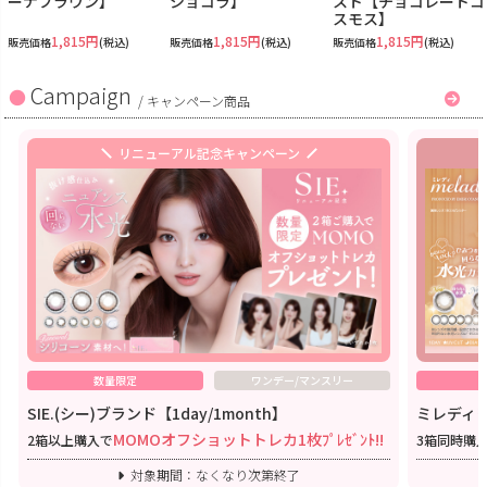
ーナブラウン】
ショコラ】
スト【チョコレートコ
スモス】
1,815円
1,815円
1,815円
販売価格
(税込)
販売価格
(税込)
販売価格
(税込)
Campaign
/
キャンペーン商品
リニューアル記念キャンペーン
数量限定
ワンデー/マンスリー
SIE.(シー)ブランド【1day/1month】
ミレディワ
MOMOオフショットトレカ1枚ﾌﾟﾚｾﾞﾝﾄ!!
2箱以上購入で
3箱同時購
対象期間：なくなり次第終了