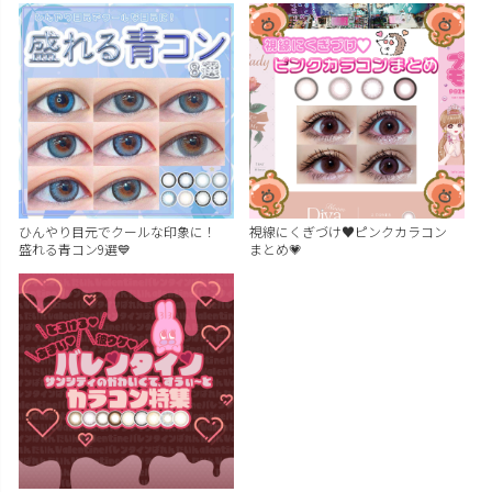
ひんやり目元でクールな印象に！
視線にくぎづけ♥ピンクカラコン
盛れる青コン9選💙
まとめ💗