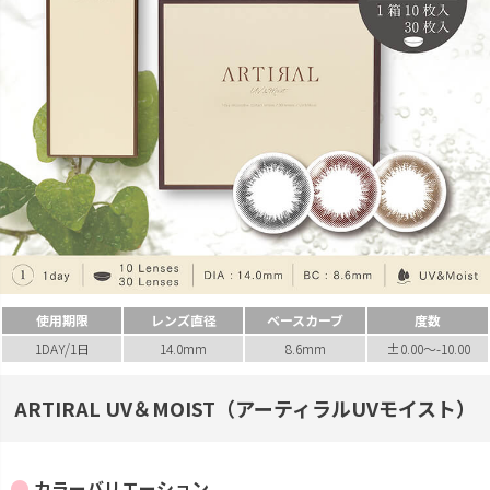
使用期限
レンズ直径
ベースカーブ
度数
1DAY/1日
14.0mm
8.6mm
±0.00～-10.00
ARTIRAL UV＆MOIST（アーティラルUVモイスト）
カラーバリエーション