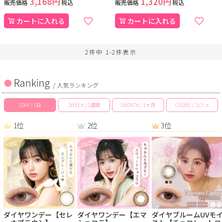
3,168
1,320
販売価格
税込
販売価格
税込
カートに入れる
カートに入れる
2
件中
1
-
2
件表示
Ranking
/ 人気ランキング
1DAY / 1日
2WEEK / 2週間
1MONTH / 1ヶ月
COSME / コスメ
1位
2位
3位
ダイヤワンデー【セレ
ダイヤワンデー【エマ
ダイヤブルームUVモ