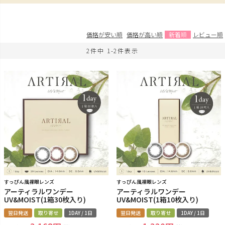
価格が安い順
価格が高い順
新着順
レビュー順
2
件中
1
-
2
件表示
すっぴん風裸眼レンズ
すっぴん風裸眼レンズ
アーティラルワンデー
アーティラルワンデー
UV&MOIST(1箱30枚入り)
UV&MOIST(1箱10枚入り)
翌日発送
取り寄せ
1DAY / 1日
翌日発送
取り寄せ
1DAY / 1日