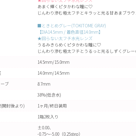
★回らない太フチ水光レンズ
あまく輝くピタかわな瞳に♡
じんわり滲む極太フチとキラッと光る甘あまブラウ
■ときとめグレー(TOKITOME GRAY)
【DIA14.5mm / 着色直径14.0mm】
★回らない太フチ水光レンズ
うるみきらめくピタかわな瞳に♡
じんわり滲む極太フチとうるっと光るしずくグレー
14.5mm/15.0mm
径
14.0mm/14.5mm
カーブ
8.7mm
38%(低含水)
(開封後より)
1ヶ月/終日装用
1箱2枚入り
±0.00、
-0.75～-5.00（0.25step）