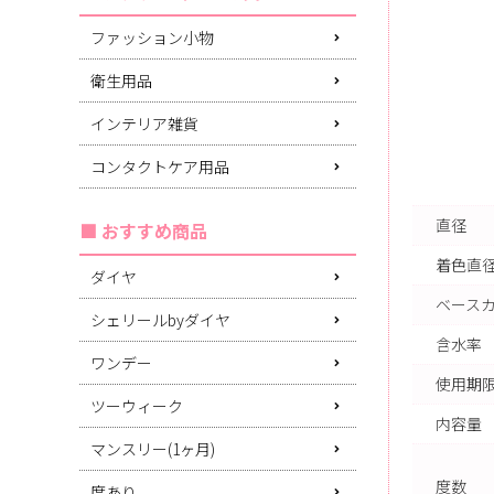
ファッション小物
衛生用品
インテリア雑貨
コンタクトケア用品
直径
おすすめ商品
着色直
ダイヤ
ベース
シェリールbyダイヤ
含水率
ワンデー
使用期限
ツーウィーク
内容量
マンスリー(1ヶ月)
度数
度あり