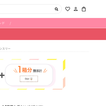
favorite_border
person
shopping_bag
ンド
ンスリー