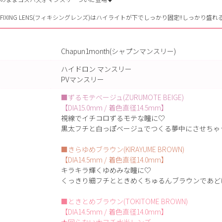
FIXING LENS(フィキシングレンズ)はハイライトが下でしっかり固定!!しっかり盛れる
Chapun1month(シャプンマンスリー)
ハイドロン マンスリー
PVマンスリー
■ずるモテベージュ(ZURUMOTE BEIGE)
【DIA15.0mm / 着色直径14.5mm】
視線でイチコロずるモテな瞳に♡
黒太フチと白っぽベージュでつくる夢中にさせちゃ
■きらゆめブラウン(KIRAYUME BROWN)
【DIA14.5mm / 着色直径14.0mm】
キラキラ輝くゆめみな瞳に♡
くっきり細フチとときめくちゅるんブラウンであど
■ときとめブラウン(TOKITOME BROWN)
【DIA14.5mm / 着色直径14.0mm】