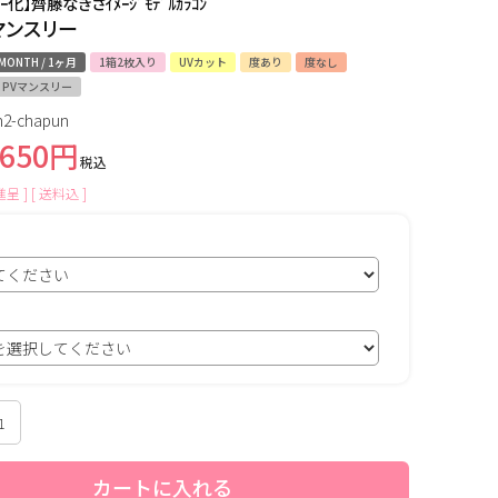
ｰ化】齊藤なぎさｲﾒｰｼﾞﾓﾃﾞﾙｶﾗｺﾝ
マンスリー
MONTH / 1ヶ月
1箱2枚入り
UVカット
度あり
度なし
PVマンスリー
2-chapun
,650
税込
呈 ]
送料込
カートに入れる