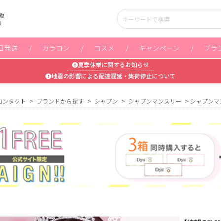
販
」
日発送
カラコン
コスメ
キャンペーン
ブラ
夏季休業に関するお知らせ
地震の影響による配達遅延・集荷停止について
コンタクト
ブランドから探す
シャプン
シャプンマンスリー
シャプンマ