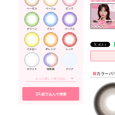
ヘーゼル
ベージュ
ピンク
グリーン
ブルー
パープル
イエロー
オレンジ
レッド
ホワイト
特殊柄
クリア
カラーバリ
manage_search
絞り込んで検索