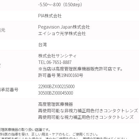
-5.50～-8.00（0.50step）
PIA株式会社
Pegavision Japan株式会社
売元
エイショウ光学株式会社
台湾
株式会社サンシティ
TEL:06-7651-8887
責
※当店は高度管理医療機器販売許可店です。
許可番号 第19N00160号
22900BZX00215000
器承認番号
30500BZI00045000
高度管理医療機器
再使用可能な非視力補正用色付きコンタクトレンズ
再使用可能な視力補正用色付きコンタクトレンズ
管理医療機器の取り扱い店舗です。
眼科医の指導を受け、正しい用法・ケアのもと、ご使用ください。
に違和感を感じられた場合は、速やかに使用を中止し、医師の診断を受けてください。