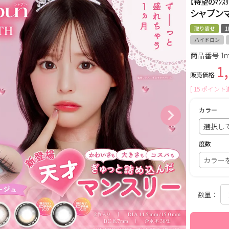
【待望のﾏﾝｽﾘ
シャプン
取り寄せ
1
ハイドロン
商品番号
1m
1
販売価格
[
15
ポイント進
カラー
度数
数量：