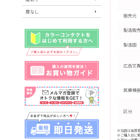
度なし
販売元
製造販
製造国
広告文
医療機
区分
※当店は高度
※ご購入前に
※万が一装着