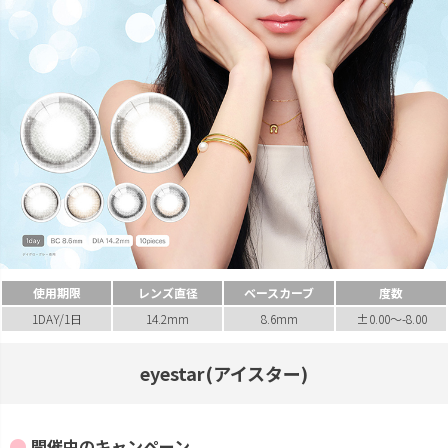
使用期限
レンズ直径
ベースカーブ
度数
1DAY/1日
14.2mm
8.6mm
±0.00～-8.00
eyestar(アイスター)
開催中のキャンペーン