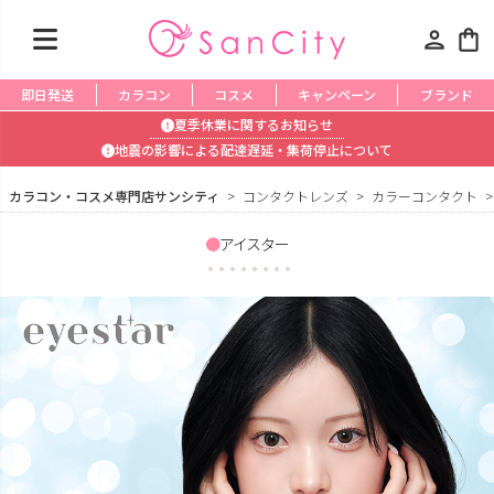
person
shopping_bag
即日発送
カラコン
コスメ
キャンペーン
ブランド
夏季休業に関するお知らせ
地震の影響による配達遅延・集荷停止について
カラコン・コスメ専門店サンシティ
コンタクトレンズ
カラーコンタクト
アイスター