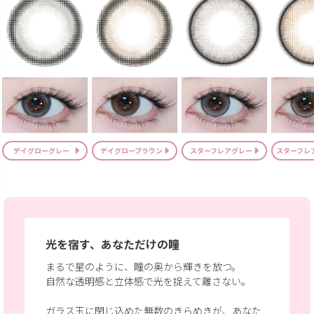
デイグローグレー
デイグローブラウン
スターフレアグレー
スターフレ
光を宿す、あなただけの瞳
まるで星のように、瞳の奥から輝きを放つ。
自然な透明感と立体感で光を捉えて離さない。
ガラス玉に閉じ込めた無数のきらめきが、あなた