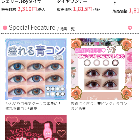
シェリールbyダイヤ
ダイヤワンデー
ト
2,310
1,815
販売価格
税込
販売価格
税込
1,81
販売価格
Special Feeature
/
特集一覧
ひんやり目元でクールな印象に！
視線にくぎづけ♥ピンクカラコン
盛れる青コン9選💙
まとめ💗