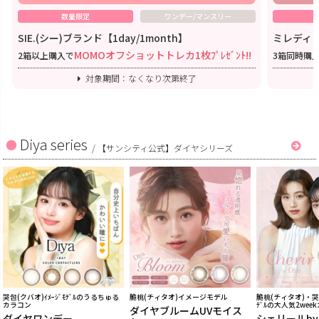
数量限定
ワンデー/マンスリー
SIE.(シー)ブランド【1day/1month】
ミレディワ
MOMOオフショットトレカ1枚ﾌﾟﾚｾﾞﾝﾄ!!
2箱以上購入で
3箱同時購
対象期間：なくなり次第終了
Diya series
/
【サンシティ公式】ダイヤシリーズ
哭包(クバオ)ｲﾒｰｼﾞﾓﾃﾞﾙのうるちゅる
脆桃(チィタオ)イメージモデル
脆桃(チィタオ)・哭包
カラコン
ﾃﾞﾙの大人気2wee
ダイヤブルームUVモイス
ダイヤワンデー
シェリールb