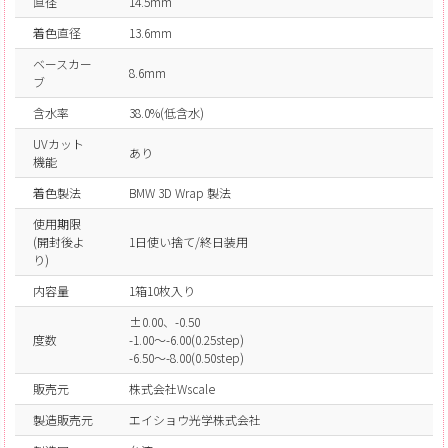
直径
14.5mm
着色直径
13.6mm
ベースカー
8.6mm
ブ
含水率
38.0%(低含水)
UVカット
あり
機能
着色製法
BMW 3D Wrap 製法
使用期限
(開封後よ
1日使い捨て/終日装用
り)
内容量
1箱10枚入り
±0.00、-0.50
度数
-1.00～-6.00(0.25step)
-6.50～-8.00(0.50step)
販売元
株式会社Wscale
製造販売元
エイショウ光学株式会社