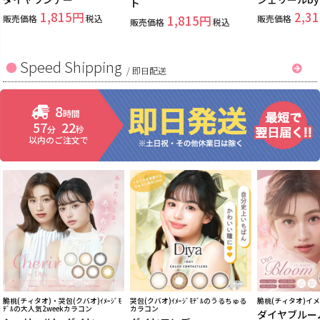
ト
1,815
2,31
販売価格
税込
1,815
販売価格
販売価格
税込
Speed Shipping
/
即日配送
8
時間
57
21
分
秒
以内のご注文で
脆桃(チィタオ)・哭包(クバオ)ｲﾒｰｼﾞﾓ
哭包(クバオ)ｲﾒｰｼﾞﾓﾃﾞﾙのうるちゅる
脆桃(チィタオ)イ
ﾃﾞﾙの大人気2weekカラコン
カラコン
ダイヤブルー