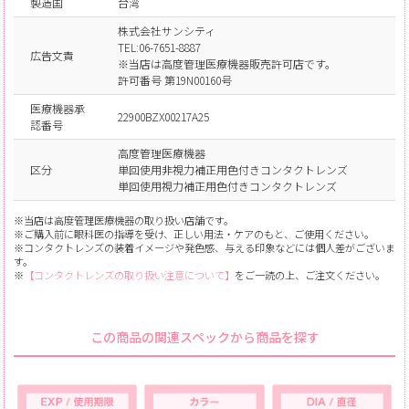
製造国
台湾
株式会社サンシティ
TEL:06-7651-8887
広告文責
※当店は高度管理医療機器販売許可店です。
許可番号 第19N00160号
医療機器承
22900BZX00217A25
認番号
高度管理医療機器
区分
単回使用非視力補正用色付きコンタクトレンズ
単回使用視力補正用色付きコンタクトレンズ
※当店は高度管理医療機器の取り扱い店舗です。
※ご購入前に眼科医の指導を受け、正しい用法・ケアのもと、ご使用ください。
※コンタクトレンズの装着イメージや発色感、与える印象などには個人差がございま
す。
※
【コンタクトレンズの取り扱い注意について】
をご一読の上、ご注文ください。
この商品の関連スペックから商品を探す