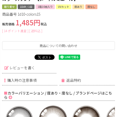
取り寄せ
1DAY / 1日
1箱10枚入り
UVカット
度あり
度なし
商品番号
1d10-colors15
1,485
販売価格
税込
[
14
ポイント進呈 ]
送料込
商品についての問い合わせ
レビューを書く
購入時の注意事項
返品特約
カラーバリエーション / 度あり・度なし / ブランドページはこち
ら