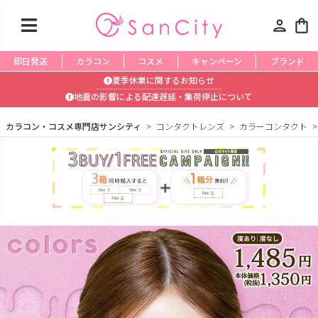
person
shopping_bag
即日発送
カラコン
コスメ
キャンペーン
ブランド
夏季休業に関するお知らせ
地震の影響による配達遅延・集荷停止について
カラコン・コスメ専門店サンシティ
コンタクトレンズ
カラーコンタクト