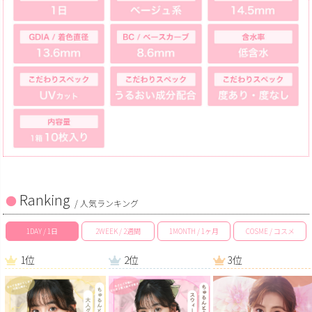
Ranking
/ 人気ランキング
1DAY / 1日
2WEEK / 2週間
1MONTH / 1ヶ月
COSME / コスメ
1位
2位
3位