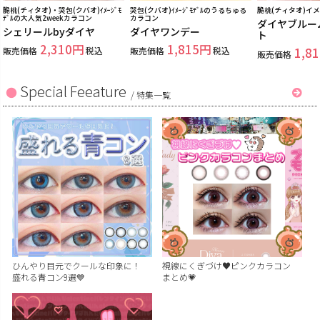
脆桃(チィタオ)・哭包(クバオ)ｲﾒｰｼﾞﾓ
哭包(クバオ)ｲﾒｰｼﾞﾓﾃﾞﾙのうるちゅる
脆桃(チィタオ)イ
ﾃﾞﾙの大人気2weekカラコン
カラコン
ダイヤブルー
シェリールbyダイヤ
ダイヤワンデー
ト
2,310
1,815
販売価格
税込
販売価格
税込
1,81
販売価格
Special Feeature
/
特集一覧
ひんやり目元でクールな印象に！
視線にくぎづけ♥ピンクカラコン
盛れる青コン9選💙
まとめ💗