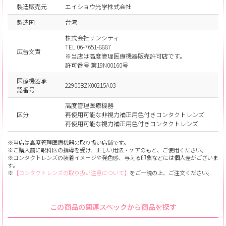
製造販売元
エイショウ光学株式会社
製造国
台湾
株式会社サンシティ
TEL:06-7651-8887
広告文責
※当店は高度管理医療機器販売許可店です。
許可番号 第19N00160号
医療機器承
22900BZX00215A03
認番号
高度管理医療機器
区分
再使用可能な非視力補正用色付きコンタクトレンズ
再使用可能な視力補正用色付きコンタクトレンズ
※当店は高度管理医療機器の取り扱い店舗です。
※ご購入前に眼科医の指導を受け、正しい用法・ケアのもと、ご使用ください。
※コンタクトレンズの装着イメージや発色感、与える印象などには個人差がございま
す。
※
【コンタクトレンズの取り扱い注意について】
をご一読の上、ご注文ください。
この商品の関連スペックから商品を探す