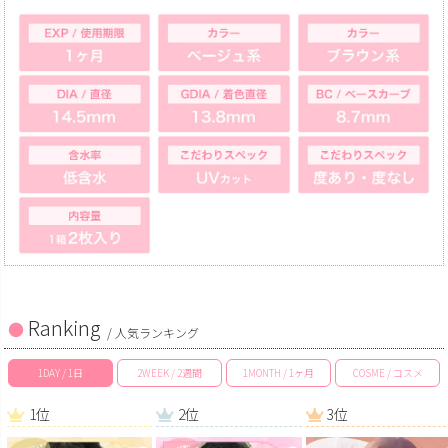
Ranking
/ 人気ランキング
1DAY / 1日
2WEEK / 2週間
1MONTH / 1ヶ月
COSME / コスメ
1位
2位
3位