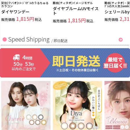
哭包(クバオ)ｲﾒｰｼﾞﾓﾃﾞﾙのうるちゅる
脆桃(チィタオ)イメージモデル
脆桃(チィタオ)・哭包
カラコン
ﾃﾞﾙの大人気2wee
ダイヤブルームUVモイス
ダイヤワンデー
シェリールb
ト
1,815
2,31
販売価格
税込
1,815
販売価格
販売価格
税込
Speed Shipping
/
即日配送
4
時間
50
52
分
秒
以内のご注文で