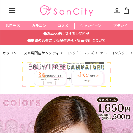
person
shopping_bag
即日発送
カラコン
コスメ
キャンペーン
ブランド
夏季休業に関するお知らせ
地震の影響による配達遅延・集荷停止について
カラコン・コスメ専門店サンシティ
コンタクトレンズ
カラーコンタクト