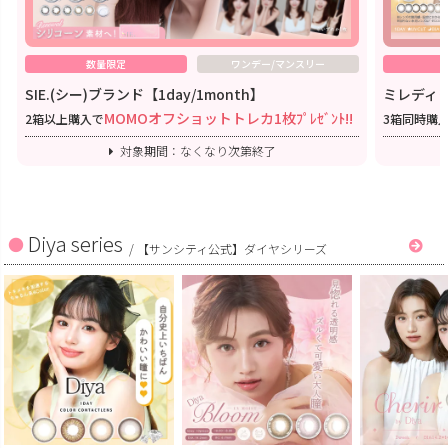
数量限定
ワンデー/マンスリー
SIE.(シー)ブランド【1day/1month】
ミレディワ
MOMOオフショットトレカ1枚ﾌﾟﾚｾﾞﾝﾄ!!
2箱以上購入で
3箱同時購
対象期間：なくなり次第終了
Diya series
/
【サンシティ公式】ダイヤシリーズ