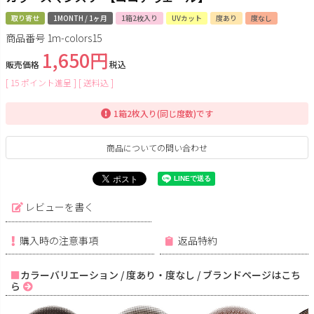
取り寄せ
1MONTH / 1ヶ月
1箱2枚入り
UVカット
度あり
度なし
商品番号
1m-colors15
1,650
販売価格
税込
[
15
ポイント進呈 ]
送料込
1箱2枚入り(同じ度数)です
商品についての問い合わせ
レビューを書く
購入時の注意事項
返品特約
カラーバリエーション / 度あり・度なし / ブランドページはこち
ら