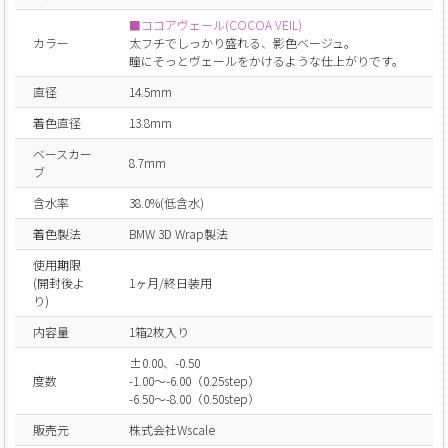
■ココアヴェール(COCOA VEIL)
カラー
太フチでしっかり盛れる、影色ベージュ。
瞳にそっとヴェールをかけるような仕上がりです。
直径
14.5mm
着色直径
13.8mm
ベースカー
8.7mm
ブ
含水率
38.0%(低含水)
着色製法
BMW 3D Wrap製法
使用期限
(開封後よ
1ヶ月/終日装用
り)
内容量
1箱2枚入り
±0.00、-0.50
度数
-1.00～-6.00（0.25step）
-6.50～-8.00（0.50step）
販売元
株式会社Wscale