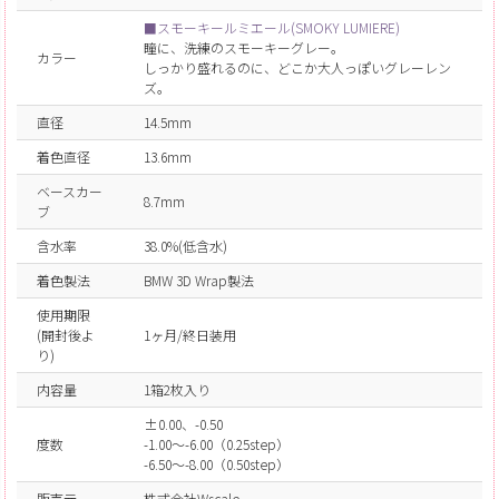
■スモーキールミエール(SMOKY LUMIERE)
瞳に、洗練のスモーキーグレー。
カラー
しっかり盛れるのに、どこか大人っぽいグレーレン
ズ。
直径
14.5mm
着色直径
13.6mm
ベースカー
8.7mm
ブ
含水率
38.0%(低含水)
着色製法
BMW 3D Wrap製法
使用期限
(開封後よ
1ヶ月/終日装用
り)
内容量
1箱2枚入り
±0.00、-0.50
度数
-1.00～-6.00（0.25step）
-6.50～-8.00（0.50step）
販売元
株式会社Wscale