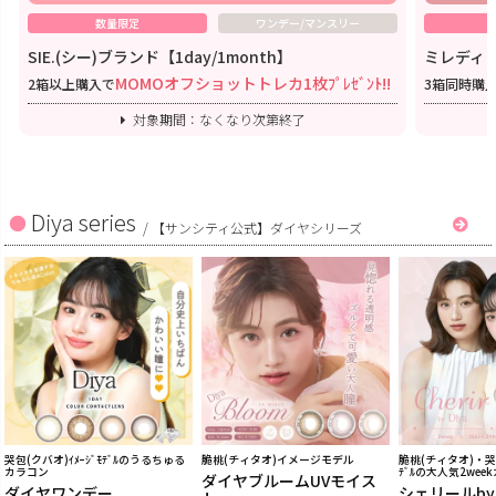
数量限定
ワンデー/マンスリー
SIE.(シー)ブランド【1day/1month】
ミレディワ
MOMOオフショットトレカ1枚ﾌﾟﾚｾﾞﾝﾄ!!
2箱以上購入で
3箱同時購
対象期間：なくなり次第終了
Diya series
/
【サンシティ公式】ダイヤシリーズ
哭包(クバオ)ｲﾒｰｼﾞﾓﾃﾞﾙのうるちゅる
脆桃(チィタオ)イメージモデル
脆桃(チィタオ)・哭包
カラコン
ﾃﾞﾙの大人気2wee
ダイヤブルームUVモイス
ダイヤワンデー
シェリールb