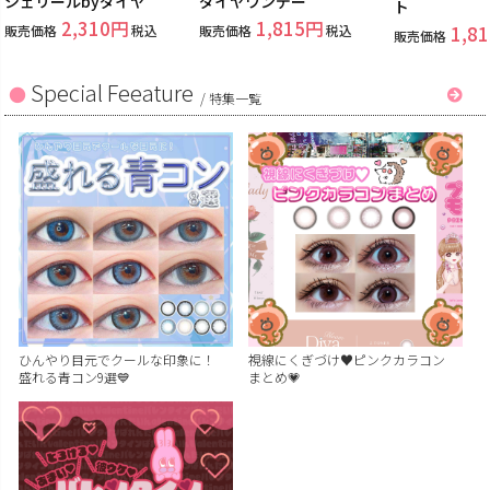
シェリールbyダイヤ
ダイヤワンデー
ト
2,310
1,815
販売価格
税込
販売価格
税込
1,81
販売価格
Special Feeature
/
特集一覧
ひんやり目元でクールな印象に！
視線にくぎづけ♥ピンクカラコン
盛れる青コン9選💙
まとめ💗