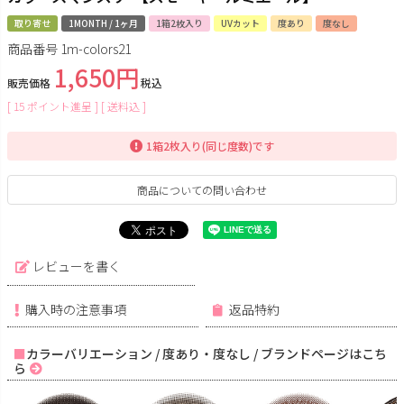
取り寄せ
1MONTH / 1ヶ月
1箱2枚入り
UVカット
度あり
度なし
商品番号
1m-colors21
1,650
販売価格
税込
[
15
ポイント進呈 ]
送料込
1箱2枚入り(同じ度数)です
商品についての問い合わせ
レビューを書く
購入時の注意事項
返品特約
カラーバリエーション / 度あり・度なし / ブランドページはこち
ら