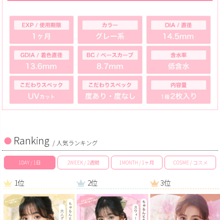
Ranking
/ 人気ランキング
1DAY / 1日
2WEEK / 2週間
1MONTH / 1ヶ月
COSME / コスメ
1位
2位
3位