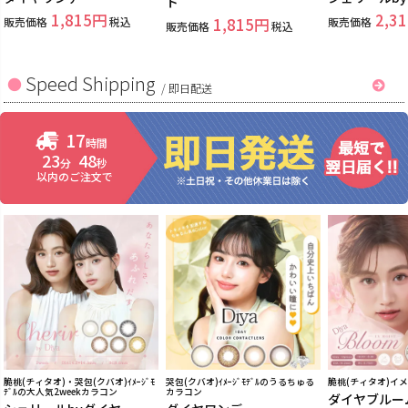
ト
1,815
2,31
販売価格
税込
1,815
販売価格
販売価格
税込
Speed Shipping
/
即日配送
17
時間
23
47
分
秒
以内のご注文で
脆桃(チィタオ)・哭包(クバオ)ｲﾒｰｼﾞﾓ
哭包(クバオ)ｲﾒｰｼﾞﾓﾃﾞﾙのうるちゅる
脆桃(チィタオ)イ
ﾃﾞﾙの大人気2weekカラコン
カラコン
ダイヤブルー