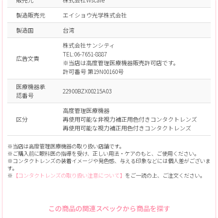
製造販売元
エイショウ光学株式会社
製造国
台湾
株式会社サンシティ
TEL:06-7651-8887
広告文責
※当店は高度管理医療機器販売許可店です。
許可番号 第19N00160号
医療機器承
22900BZX00215A03
認番号
高度管理医療機器
区分
再使用可能な非視力補正用色付きコンタクトレンズ
再使用可能な視力補正用色付きコンタクトレンズ
※当店は高度管理医療機器の取り扱い店舗です。
※ご購入前に眼科医の指導を受け、正しい用法・ケアのもと、ご使用ください。
※コンタクトレンズの装着イメージや発色感、与える印象などには個人差がございま
す。
※
【コンタクトレンズの取り扱い注意について】
をご一読の上、ご注文ください。
この商品の関連スペックから商品を探す