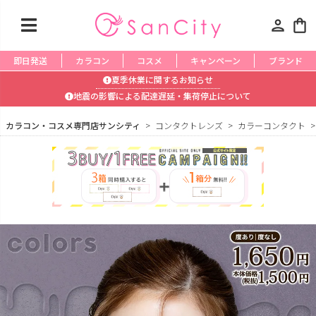
person
shopping_bag
即日発送
カラコン
コスメ
キャンペーン
ブランド
夏季休業に関するお知らせ
地震の影響による配達遅延・集荷停止について
カラコン・コスメ専門店サンシティ
コンタクトレンズ
カラーコンタクト