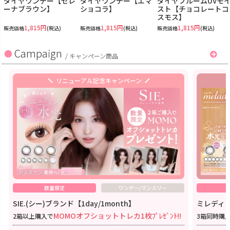
ダイヤワンデー【セレ
ダイヤワンデー【エマ
ダイヤブルームUVモ
ーナブラウン】
ショコラ】
スト【チョコレートコ
スモス】
1,815円
1,815円
1,815円
販売価格
(税込)
販売価格
(税込)
販売価格
(税込)
Campaign
/
キャンペーン商品
リニューアル記念キャンペーン
数量限定
ワンデー/マンスリー
SIE.(シー)ブランド【1day/1month】
ミレディワ
MOMOオフショットトレカ1枚ﾌﾟﾚｾﾞﾝﾄ!!
2箱以上購入で
3箱同時購