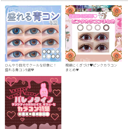
ひんやり目元でクールな印象に！
視線にくぎづけ♥ピンクカラコン
盛れる青コン9選💙
まとめ💗