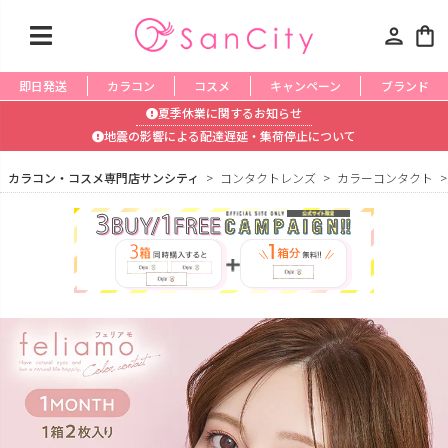
person
shopping_bag
即日発送
カラコン
コスメ
キャンペーン
ブランド
夏季休業に関するお知らせ
地震の影響による配達遅延・集荷停止について
カラコン・コスメ専門店サンシティ
コンタクトレンズ
カラーコンタクト