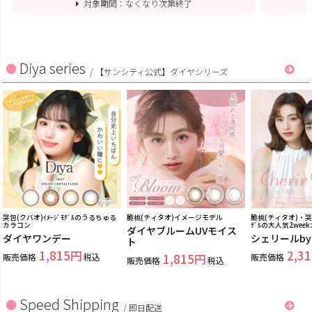
対象期間：なくなり次第終了
Diya series
/
【サンシティ公式】ダイヤシリーズ
哭包(クバオ)ｲﾒｰｼﾞﾓﾃﾞﾙのうるちゅる
脆桃(チィタオ)イメージモデル
脆桃(チィタオ)・哭包
カラコン
ﾃﾞﾙの大人気2wee
ダイヤブルームUVモイス
ダイヤワンデー
シェリールb
ト
1,815
2,31
販売価格
税込
1,815
販売価格
販売価格
税込
Speed Shipping
/
即日配送