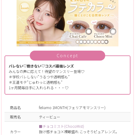
Concept
バレない♡飽きない♡コスパ最強レンズ
みんなの声に応えて！待望のマンスリー登場♡
＃学校バレしない”うるつや透明感も”
＃王道モテ”じゅわっと透明感も”
1ヶ月間毎日手に入れられる・・・♡
商品名
feliamo 1MONTH(フェリアモマンスリー)
販売名
ティービュー
■チョコミスト(ChocoMist)
カラー
抜け感チョコ×裸眼盛れ こっそりピュアレンズ。