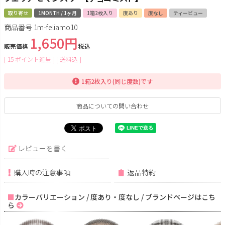
取り寄せ
1MONTH / 1ヶ月
1箱2枚入り
度あり
度なし
ティービュー
商品番号
1m-feliamo10
1,650
販売価格
税込
[
15
ポイント進呈 ]
送料込
1箱2枚入り(同じ度数)です
商品についての問い合わせ
レビューを書く
購入時の注意事項
返品特約
カラーバリエーション / 度あり・度なし / ブランドページはこち
ら