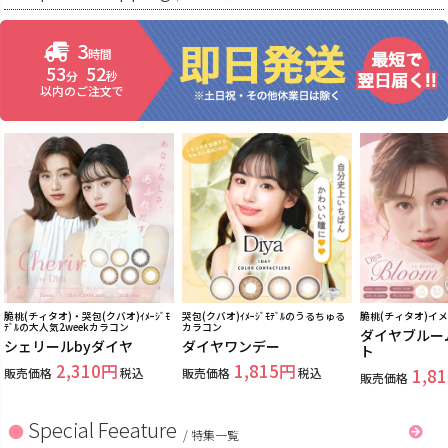
3
時間
53
51
分
秒
以内のご注文で
脆桃(チィタオ)・哭包(クバオ)ｲﾒｰｼﾞﾓ
哭包(クバオ)ｲﾒｰｼﾞﾓﾃﾞﾙのうるちゅる
脆桃(チィタオ)イ
ﾃﾞﾙの大人気2weekカラコン
カラコン
ダイヤブルー
シェリールbyダイヤ
ダイヤワンデー
ト
2,310
1,815
販売価格
税込
販売価格
税込
1,81
販売価格
Special Feeature
/
特集一覧