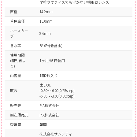
学校やオフィスでも浮かない裸眼風レンズ
直径
14.2mm
着色直径
13.0mm
ベースカー
8.6mm
ブ
含水率
38.0%(低含水)
使用期限
(開封後よ
1ヶ月/終日装用
り)
内容量
1箱2枚入り
±0.00、
度数
-0.50～-6.00(0.25step)
-6.50～-8.00(0.50step)
販売元
PIA株式会社
製造販売元
PIA株式会社
製造国
韓国
株式会社サンシティ