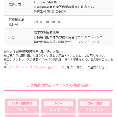
TEL:06-7651-8887
広告文責
※当店は高度管理医療機器販売許可店です。
許可番号 第19N00160号
医療機器承
22400BZX00278000
認番号
高度管理医療機器
区分
再使用可能な非視力補正用色付コンタクトレンズ
再使用可能な視力補正用色付コンタクトレンズ
※当店は高度管理医療機器の取り扱い店舗です。
※ご購入前に眼科医の指導を受け、正しい用法・ケアのもと、ご使用ください。
※コンタクトレンズの装着イメージや発色感、与える印象などには個人差がございま
す。
※
【コンタクトレンズの取り扱い注意について】
をご一読の上、ご注文ください。
この商品の関連スペックから商品を探す