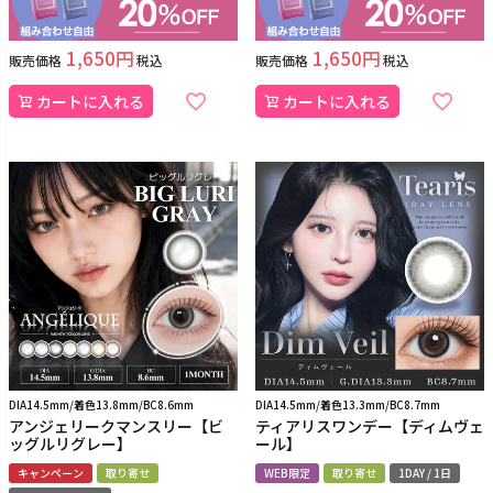
1,650
1,650
販売価格
税込
販売価格
税込
カートに入れる
カートに入れる
DIA14.5mm/着色13.8mm/BC8.6mm
DIA14.5mm/着色13.3mm/BC8.7mm
アンジェリークマンスリー【ビ
ティアリスワンデー【ディムヴェ
ッグルリグレー】
ール】
キャンペーン
取り寄せ
WEB限定
取り寄せ
1DAY / 1日