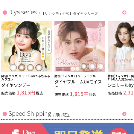
Diya series
/
【サンシティ公式】ダイヤシリーズ
哭包(クバオ)ｲﾒｰｼﾞﾓﾃﾞﾙのうるちゅる
脆桃(チィタオ)イメージモデル
脆桃(チィタオ)・哭包
カラコン
ﾃﾞﾙの大人気2wee
ダイヤブルームUVモイス
ダイヤワンデー
シェリールb
ト
1,815
2,31
販売価格
税込
1,815
販売価格
販売価格
税込
Speed Shipping
/
即日配送
13
時間