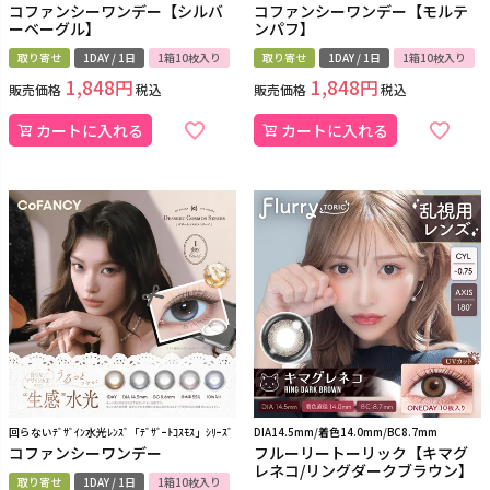
コファンシーワンデー【シルバ
コファンシーワンデー【モルテ
ーベーグル】
ンパフ】
取り寄せ
1DAY / 1日
1箱10枚入り
取り寄せ
1DAY / 1日
1箱10枚入り
1,848
1,848
販売価格
税込
販売価格
税込
カートに入れる
カートに入れる
回らないﾃﾞｻﾞｲﾝ水光ﾚﾝｽﾞ「ﾃﾞｻﾞｰﾄｺｽﾓｽ」ｼﾘｰｽﾞ
DIA14.5mm/着色14.0mm/BC8.7mm
コファンシーワンデー
フルーリートーリック【キマグ
レネコ/リングダークブラウン】
取り寄せ
1DAY / 1日
1箱10枚入り