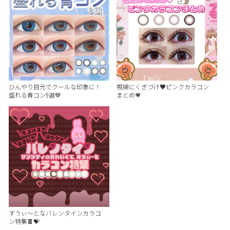
ひんやり目元でクールな印象に！
視線にくぎづけ♥ピンクカラコン
盛れる青コン9選💙
まとめ💗
すうぃ～となバレンタインカラコ
ン特集🍫💝