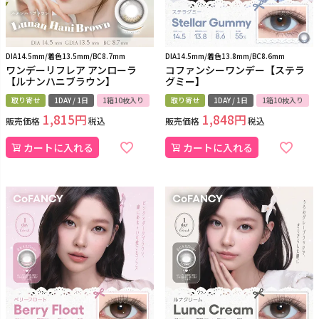
DIA14.5mm/着色13.5mm/BC8.7mm
DIA14.5mm/着色13.8mm/BC8.6mm
ワンデーリフレア アンローラ
コファンシーワンデー【ステラ
【ルナンハニブラウン】
グミー】
取り寄せ
1DAY / 1日
1箱10枚入り
取り寄せ
1DAY / 1日
1箱10枚入り
1,815
1,848
販売価格
税込
販売価格
税込
カートに入れる
カートに入れる