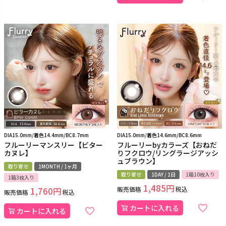
DIA15.0mm/着色14.4mm/BC8.7mm
DIA15.0mm/着色14.6mm/BC8.6mm
フルーリーマンスリー【ビター
フルーリーbyカラーズ【おねだ
カヌレ】
りフクロウ/リングラージアッシ
ュブラウン】
取り寄せ
1MONTH / 1ヶ月
取り寄せ
1DAY / 1日
1箱10枚入り
1箱3枚入り
1,485
販売価格
税込
1,760
販売価格
税込
カートに入れる
カートに入れる