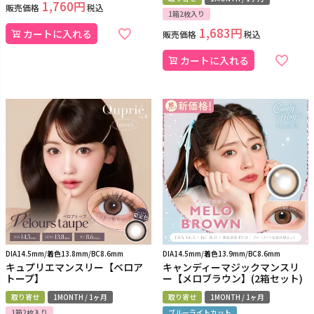
1,760
販売価格
税込
1箱2枚入り
1,683
カートに入れる
販売価格
税込
カートに入れる
DIA14.5mm/着色13.8mm/BC8.6mm
DIA14.5mm/着色13.9mm/BC8.6mm
キュプリエマンスリー【ベロア
キャンディーマジックマンスリ
トープ】
ー【メロブラウン】(2箱セット)
取り寄せ
1MONTH / 1ヶ月
取り寄せ
1MONTH / 1ヶ月
1箱2枚入り
ブルーライトカット