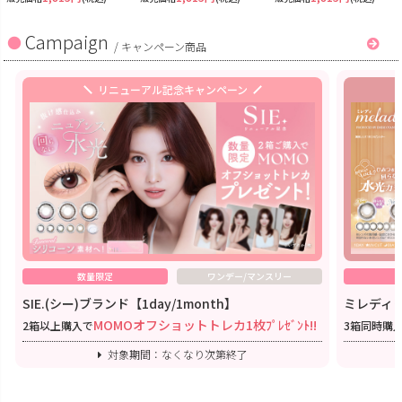
Campaign
/
キャンペーン商品
リニューアル記念キャンペーン
数量限定
ワンデー/マンスリー
SIE.(シー)ブランド【1day/1month】
ミレディワ
MOMOオフショットトレカ1枚ﾌﾟﾚｾﾞﾝﾄ!!
2箱以上購入で
3箱同時購
対象期間：なくなり次第終了