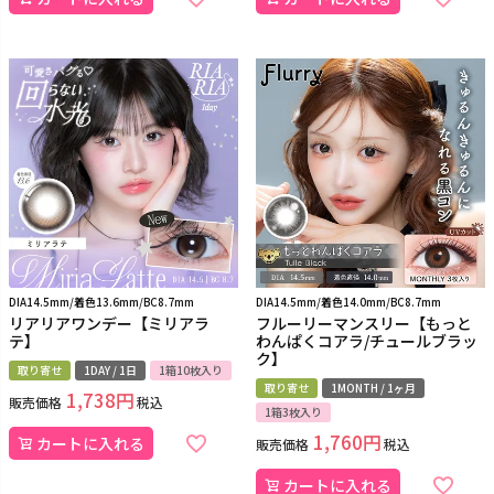
DIA14.5mm/着色13.6mm/BC8.7mm
DIA14.5mm/着色14.0mm/BC8.7mm
リアリアワンデー【ミリアラ
フルーリーマンスリー【もっと
テ】
わんぱくコアラ/チュールブラッ
ク】
取り寄せ
1DAY / 1日
1箱10枚入り
取り寄せ
1MONTH / 1ヶ月
1,738
販売価格
税込
1箱3枚入り
1,760
カートに入れる
販売価格
税込
カートに入れる