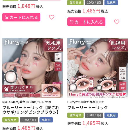
取り寄せ
1DAY / 1日
乱視用
1,848
販売価格
税込
1,485
販売価格
税込
カートに入れる
カートに入れる
DIA14.5mm/着色14.0mm/BC8.7mm
Flurryから待望の乱視用でた
フルーリートーリック【愛され
フルーリートーリック
ウサギ/リングピンクブラウン】
取り寄せ
1DAY / 1日
乱視用
取り寄せ
1DAY / 1日
乱視用
1,485
販売価格
税込
1,485
販売価格
税込