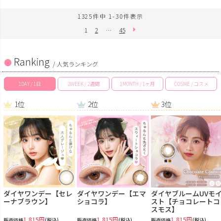
1325
件中
1
-
30
件表示
1
2
…
45
Ranking
/ 人気ランキング
1DAY / 1日
2WEEK / 2週間
1MONTH / 1ヶ月
COSME / コスメ
1位
2位
3位
ダイヤワンデー【セレ
ダイヤワンデー【エマ
ダイヤブルームUVモ
ーナブラウン】
ショコラ】
スト【チョコレートコ
スモス】
1,815円
1,815円
1,815円
販売価格
(税込)
販売価格
(税込)
販売価格
(税込)