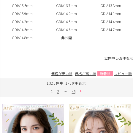
GDIA13.6mm
GDIA13.7mm
GDIA13.8mm
GDIA13.9mm
GDIA14.0mm
GDIA14.1mm
GDIA14.2mm
GDIA14.3mm
GDIA14.4mm
GDIA14.5mm
GDIA14.6mm
GDIA14.7mm
GDIA14.8mm
非公開
32
件中
1
-
32
件表示
価格が安い順
価格が高い順
新着順
レビュー順
1325
件中
1
-
30
件表示
1
2
…
45