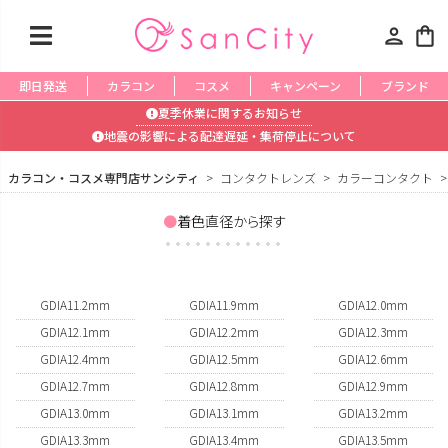
person
shopping_bag
即日発送
カラコン
コスメ
キャンペーン
ブランド
夏季休業に関するお知らせ
地震の影響による配達遅延・集荷停止について
カラコン・コスメ専門店サンシティ
コンタクトレンズ
カラーコンタクト
着色直径から探す
GDIA11.2mm
GDIA11.9mm
GDIA12.0mm
GDIA12.1mm
GDIA12.2mm
GDIA12.3mm
GDIA12.4mm
GDIA12.5mm
GDIA12.6mm
GDIA12.7mm
GDIA12.8mm
GDIA12.9mm
GDIA13.0mm
GDIA13.1mm
GDIA13.2mm
GDIA13.3mm
GDIA13.4mm
GDIA13.5mm