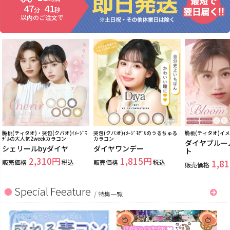
47
39
分
秒
以内のご注文で
脆桃(チィタオ)・哭包(クバオ)ｲﾒｰｼﾞﾓ
哭包(クバオ)ｲﾒｰｼﾞﾓﾃﾞﾙのうるちゅる
脆桃(チィタオ)イ
ﾃﾞﾙの大人気2weekカラコン
カラコン
ダイヤブルー
シェリールbyダイヤ
ダイヤワンデー
ト
2,310
1,815
販売価格
税込
販売価格
税込
1,81
販売価格
Special Feeature
/
特集一覧