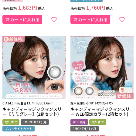
1,683
1,760
販売価格
税込
販売価格
税込
カートに入れる
カートに入れる
DIA14.5mm/着色13.7mm/BC8.6mm
鈴木愛理ｲﾒｰｼﾞﾓﾃﾞﾙのﾏﾝｽﾘｰｶﾗｺﾝ
キャンディーマジックマンスリ
キャンディーマジックマンスリ
ー【ミミグレー】(2箱セット)
ー WEB限定カラー(2箱セット)
取り寄せ
1MONTH / 1ヶ月
WEB限定
取り寄せ
ブルーライトカット
1MONTH / 1ヶ月