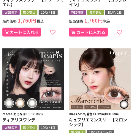
エル】
イン】
WEB限定
取り寄せ
1DAY / 1日
WEB限定
取り寄せ
1DAY / 1日
1,760
1,760
販売価格
税込
販売価格
税込
カートに入れる
カートに入れる
chaena(ちぇな)ｲﾒｰｼﾞﾓﾃﾞﾙｶﾗｺﾝ
DIA14.5mm/着色13.9mm/BC8.6mm
ティアリスワンデー
キュプリエマンスリー【マロン
シック】
WEB限定
取り寄せ
1DAY / 1日
取り寄せ
1MONTH / 1ヶ月