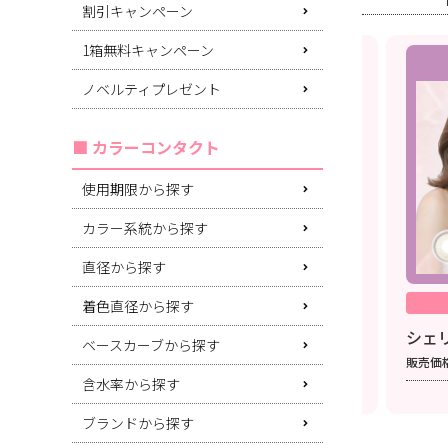
割引キャンペーン
1箱無料キャンペーン
3箱同時購入で1箱分無料！
ノベルティプレゼント
カラーコンタクト
使用期限から探す
カラー系統から探す
直径から探す
特別企画
ワンデー
着色直径から探す
ラクワンデー(1箱10枚入り)
シェリ
ベースカーブから探す
1箱分無料
同時購入で
販売価
含水率から探す
対象期間：終了日未定
ブランドから探す