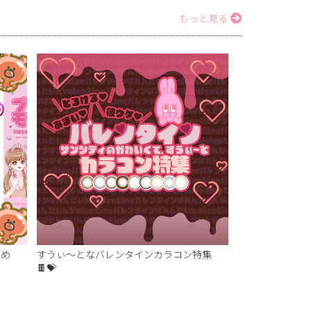
もっと見る
とめ
すうぃ～となバレンタインカラコン特集
🍫💝