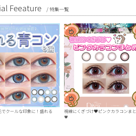
ial Feeature
/
特集一覧
元でクールな印象に！盛れる
視線にくぎづけ♥ピンクカラコンま
💗