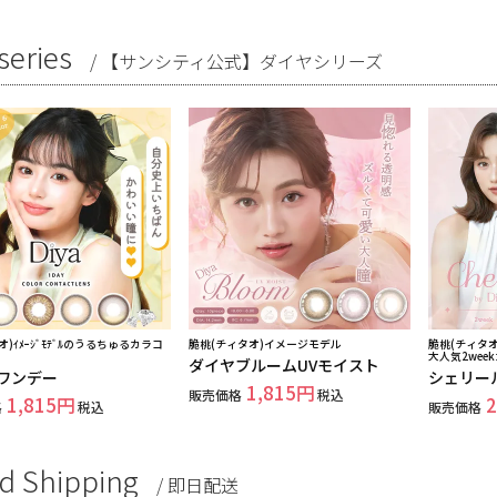
series
/
【サンシティ公式】ダイヤシリーズ
オ)ｲﾒｰｼﾞﾓﾃﾞﾙのうるちゅるカラコ
脆桃(チィタオ)イメージモデル
脆桃(チィタオ)
大人気2wee
ダイヤブルームUVモイスト
ワンデー
シェリー
1,815
販売価格
税込
1,815
2
格
税込
販売価格
d Shipping
/
即日配送