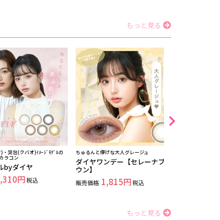
もっと見る
・哭包(クバオ)ｲﾒｰｼﾞﾓﾃﾞﾙの
ちゅるんと儚げな大人グレージュ
ちゅるんとあざ
kカラコン
ダイヤワンデー【セレーナブラ
ダイヤワン
ルbyダイヤ
ウン】
ラ】
,310
税込
1,815
1,
販売価格
税込
販売価格
もっと見る