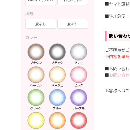
■ヤマト運輸
度数
■佐川急便：
度なし
度あり
問い合わ
カラー
ご不明点がご
※内容を確認
ブラウン
ブラック
グレー
■お問い合わせ先：
■
お問い合わ
ヘーゼル
ベージュ
ピンク
お客様へはご
グリーン
ブルー
パープル