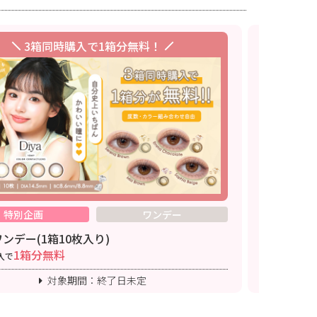
3箱同時購入で1箱分無料！
特別企画
ワンデー
ンデー(1箱10枚入り)
ダイヤブル
1箱分無料
入で
3箱同時購入
対象期間：終了日未定