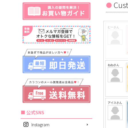
Cus
■ 公式SNS
Instagram