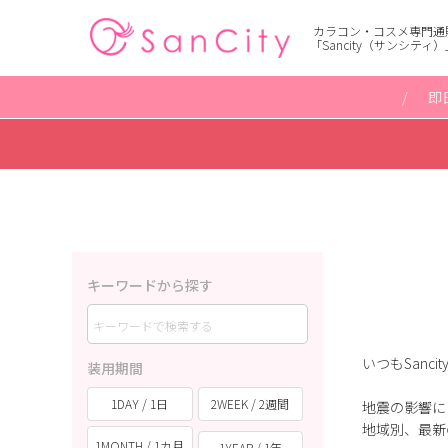
カラコン・コスメ専門通
「Sancity（サンシティ）
即
キーワードから探す
いつもSanc
装用期間
1DAY / 1日
2WEEK / 2週間
地震の影響に
地域別、最新
1MONTH / 1カ月
1YEAR / 1年