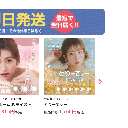
オ)イメージモデル
辻希美プロデュース
中野恵那ｲﾒﾓ!
めのカラコン
ルームUVモイスト
とりーてぃー
カイカ
,815
1,760
税込
販売価格
税込
1,
販売価格