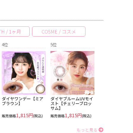
H / 1ヶ月
COSME / コスメ
4位
5位
ダイヤワンデー【ミア
ダイヤブルームUVモイ
ブラウン】
スト【チェリーブロッ
サム】
1,815円
1,815円
販売価格
(税込)
販売価格
(税込)
もっと見る