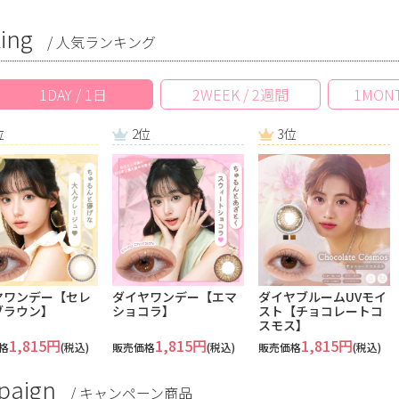
ing
/ 人気ランキング
1DAY / 1日
2WEEK / 2週間
1MONT
位
2位
3位
ヤワンデー【セレ
ダイヤワンデー【エマ
ダイヤブルームUVモイ
ブラウン】
ショコラ】
スト【チョコレートコ
スモス】
1,815円
1,815円
1,815円
格
(税込)
販売価格
(税込)
販売価格
(税込)
paign
/
キャンペーン商品