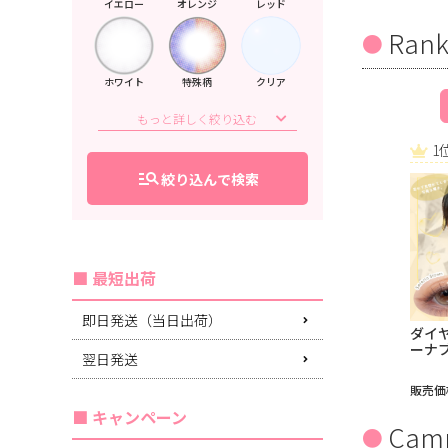
イエロー
オレンジ
レッド
Rank
ホワイト
特殊柄
クリア
1
manage_search
絞り込んで検索
最短出荷
即日発送（当日出荷）
ダイ
ーナ
翌日発送
販売価
キャンペーン
Cam