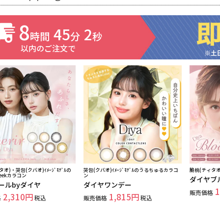
8
45
0
時間
分
秒
以内のご注文で
オ)・哭包(クバオ)ｲﾒｰｼﾞﾓﾃﾞﾙの
哭包(クバオ)ｲﾒｰｼﾞﾓﾃﾞﾙのうるちゅるカラコ
脆桃(チィタ
eekカラコン
ン
ダイヤブ
ールbyダイヤ
ダイヤワンデー
1
販売価格
2,310
1,815
格
税込
販売価格
税込