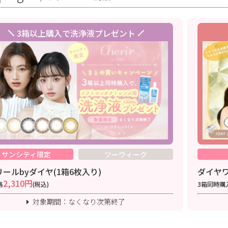
3箱以上購入で洗浄液プレゼント
サンシティ限定
ツーウィーク
ールbyダイヤ(1箱6枚入り)
ダイヤワ
2,310円
格
(税込)
3箱同時購
対象期間：なくなり次第終了