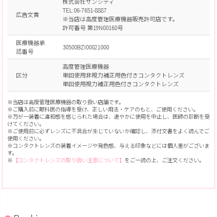
株式会社サンシティ
TEL:06-7651-8887
広告文責
※当店は高度管理医療機器販売許可店です。
許可番号 第19N00160号
医療機器承
30500BZI00021000
認番号
高度管理医療機器
区分
単回使用非視力補正用色付きコンタクトレンズ
単回使用視力補正用色付きコンタクトレンズ
※当店は高度管理医療機器の取り扱い店舗です。
※ご購入前に眼科医の指導を受け、正しい用法・ケアのもと、ご使用ください。
※万が一装着に違和感を感じられた場合は、速やかに使用を中止し、医師の診断を受
けてください。
※ご使用前に必ずレンズに不具合が生じていないか確認し、添付文書をよく読んでご
使用ください。
※コンタクトレンズの装着イメージや発色感、与える印象などには個人差がございま
す。
※
【コンタクトレンズの取り扱い注意について】
をご一読の上、ご注文ください。