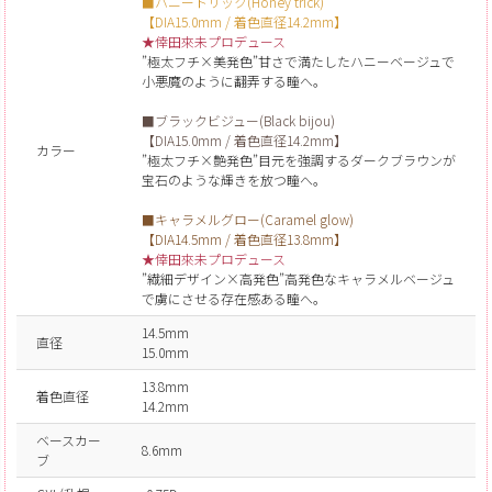
■ハニートリック(Honey trick)
【DIA15.0mm / 着色直径14.2mm】
★倖田來未プロデュース
”極太フチ×美発色”甘さで満たしたハニーベージュで
小悪魔のように翻弄する瞳へ。
■ブラックビジュー(Black bijou)
【DIA15.0mm / 着色直径14.2mm】
カラー
”極太フチ×艶発色”目元を強調するダークブラウンが
宝石のような輝きを放つ瞳へ。
■キャラメルグロー(Caramel glow)
【DIA14.5mm / 着色直径13.8mm】
★倖田來未プロデュース
”繊細デザイン×高発色”高発色なキャラメルベージュ
で虜にさせる存在感ある瞳へ。
14.5mm
直径
15.0mm
13.8mm
着色直径
14.2mm
ベースカー
8.6mm
ブ