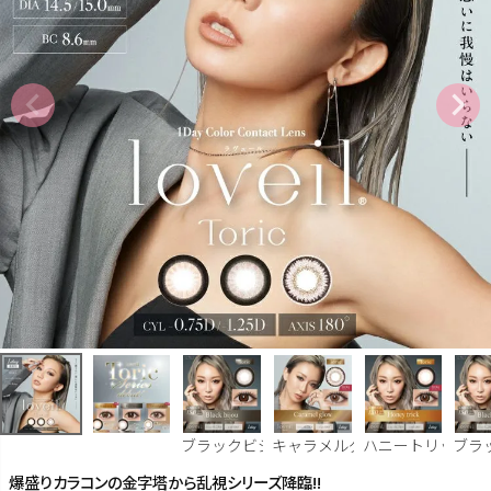
ブラックビジュー(CYL-0.75)
キャラメルグロー(CYL-0.75)
ハニートリック(CYL-
ブラッ
爆盛りカラコンの金字塔から乱視シリーズ降臨!!