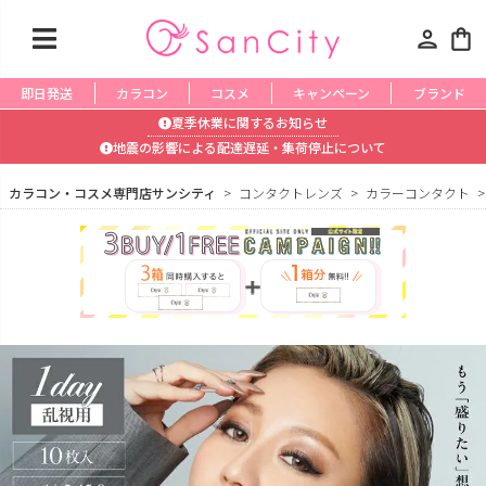
person
shopping_bag
即日発送
カラコン
コスメ
キャンペーン
ブランド
夏季休業に関するお知らせ
地震の影響による配達遅延・集荷停止について
カラコン・コスメ専門店サンシティ
コンタクトレンズ
カラーコンタクト