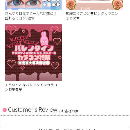
ひんやり目元でクールな印象に！
視線にくぎづけ♥ピンクカラコン
盛れる青コン9選💙
まとめ💗
すうぃ～となバレンタインカラコ
ン特集🍫💝
Customer's Review
/ お客様の声