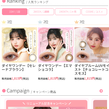
Ranking
/ 人気ランキング
1DAY / 1日
2WEEK / 2週間
1MONTH / 1ヶ月
COSME / コスメ
1位
2位
3位
ダイヤワンデー【セレ
ダイヤワンデー【エマ
ダイヤブルームUVモ
ーナブラウン】
ショコラ】
スト【チョコレートコ
スモス】
1,815円
1,815円
1,815円
販売価格
(税込)
販売価格
(税込)
販売価格
(税込)
Campaign
/
キャンペーン商品
リニューアル記念キャンペーン