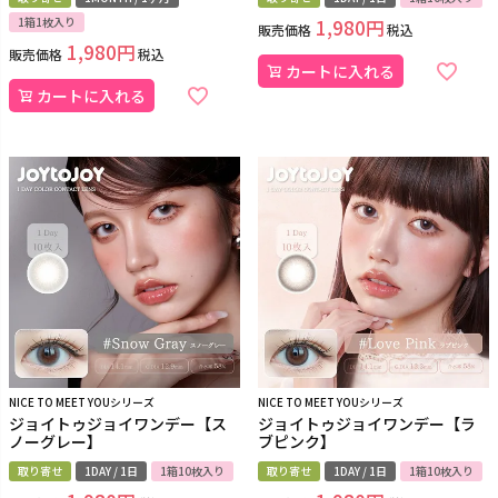
1箱1枚入り
1,980
販売価格
税込
1,980
販売価格
税込
カートに入れる
カートに入れる
NICE TO MEET YOUシリーズ
NICE TO MEET YOUシリーズ
ジョイトゥジョイワンデー【ス
ジョイトゥジョイワンデー【ラ
ノーグレー】
ブピンク】
取り寄せ
1DAY / 1日
1箱10枚入り
取り寄せ
1DAY / 1日
1箱10枚入り