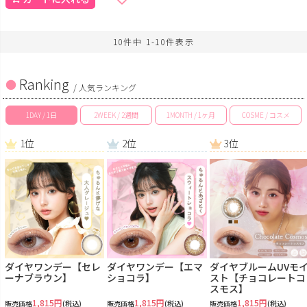
10
件中
1
-
10
件表示
Ranking
/ 人気ランキング
1DAY / 1日
2WEEK / 2週間
1MONTH / 1ヶ月
COSME / コスメ
1位
2位
3位
ダイヤワンデー【セレ
ダイヤワンデー【エマ
ダイヤブルームUVモ
ーナブラウン】
ショコラ】
スト【チョコレートコ
スモス】
1,815円
1,815円
1,815円
販売価格
(税込)
販売価格
(税込)
販売価格
(税込)