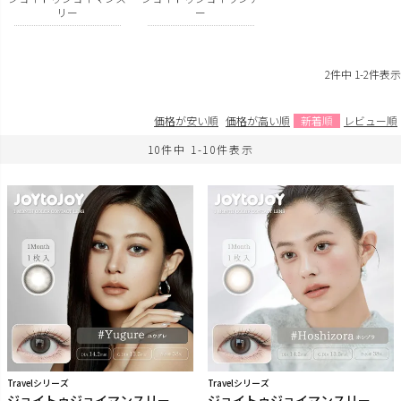
リー
ー
2
件中
1
-
2
件表示
価格が安い順
価格が高い順
新着順
レビュー順
10
件中
1
-
10
件表示
Travelシリーズ
Travelシリーズ
ジョイトゥジョイマンスリー
ジョイトゥジョイマンスリー