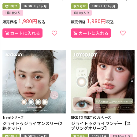
取り寄せ
1MONTH / 1ヶ月
取り寄せ
1MONTH / 1ヶ月
1箱1枚入り
1箱1枚入り
1,980
1,980
販売価格
税込
販売価格
税込
カートに入れる
カートに入れる
Travelシリーズ
NICE TO MEET YOUシリーズ
ジョイトゥジョイマンスリー(2
ジョイトゥジョイワンデー【ス
箱セット)
プリングオリーブ】
取り寄せ
1MONTH / 1ヶ月
取り寄せ
1DAY / 1日
1箱10枚入り