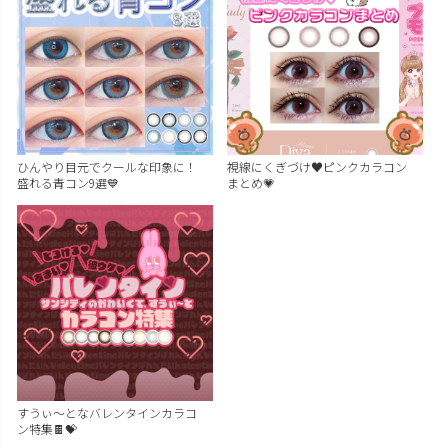
ひんやり目元でクールな印象に！
視線にくぎづけ♥ピンクカラコン
盛れる青コン9選💙
まとめ💗
すうぃ～となバレンタインカラコ
ン特集🍫💝