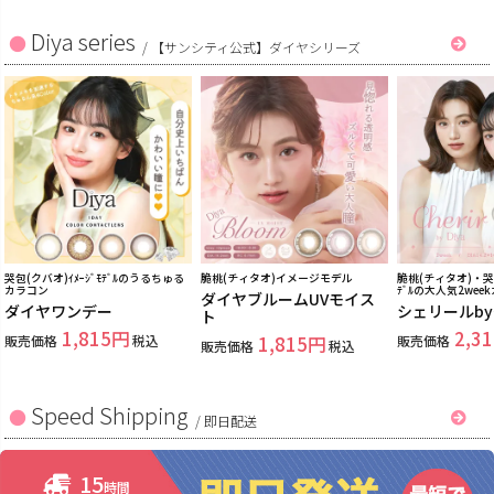
Diya series
/
【サンシティ公式】ダイヤシリーズ
哭包(クバオ)ｲﾒｰｼﾞﾓﾃﾞﾙのうるちゅる
脆桃(チィタオ)イメージモデル
脆桃(チィタオ)・哭包
カラコン
ﾃﾞﾙの大人気2wee
ダイヤブルームUVモイス
ダイヤワンデー
シェリールb
ト
1,815
2,31
販売価格
税込
1,815
販売価格
販売価格
税込
Speed Shipping
/
即日配送
15
時間