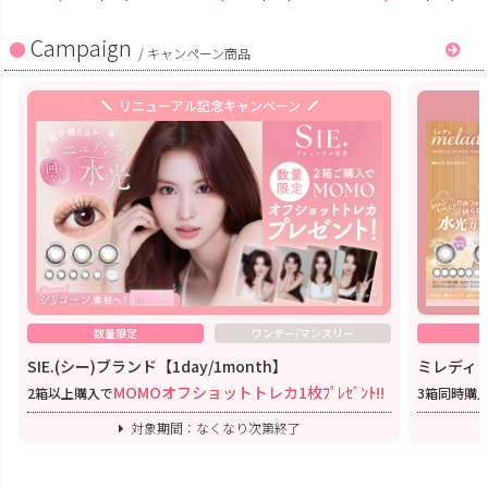
Campaign
/
キャンペーン商品
リニューアル記念キャンペーン
数量限定
ワンデー/マンスリー
SIE.(シー)ブランド【1day/1month】
ミレディワ
MOMOオフショットトレカ1枚ﾌﾟﾚｾﾞﾝﾄ!!
2箱以上購入で
3箱同時購
対象期間：なくなり次第終了